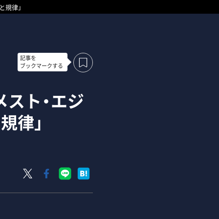
と規律」
記事を
ブックマークする
メスト・エジ
規律」