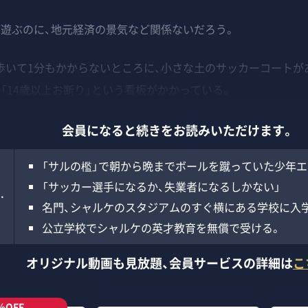
遊ぶのに、地元経済の景気など関係ないだろう。
いて1分もかからないところに、小さな土のサッカーコートが
「14歳以上お断り」という看板がかかっている。
会員になると続きをお読みいただけます。
「サルの檻」で朝から晩までボールを蹴っていた少年エ
「サッカー選手になるか、失業者になるしかない」
…
名門、シャルケのスタジアムのすぐ横にある学校に入
公立学校でシャルケの英才教育を無償で受ける。
オリジナル動画も見放題、
会員サービスの詳細は
こ
％OFF