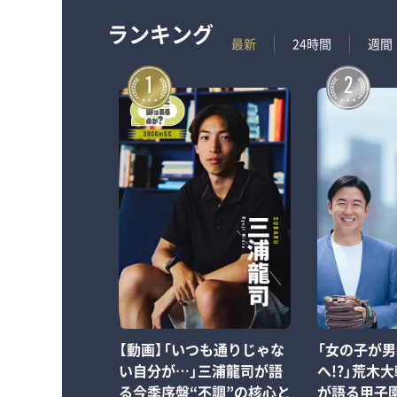
ランキング
最新
24時間
週間
1
2
【動画】「いつも通りじゃな
「女の子が
い自分が…」三浦龍司が語
へ!?」荒木
る今季序盤“不調”の核心と
が語る甲子