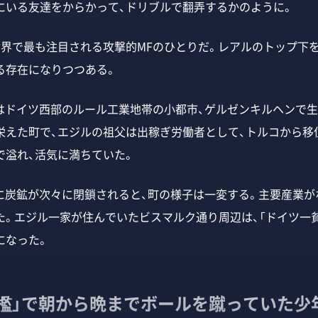
いる友達をからかって、ドリブルで翻弄するかのように。
界で最も注目される攻撃的MFのひとりだ。レアルのトップ下を
る存在になりつつある。
ルはドイツ西部のルール工業地帯の小都市、ゲルゼンキルヘンで
栄えた町で、エジルの祖父は出稼ぎ労働者として、トルコから移
で溢れ、活気に満ちていた。
代に炭鉱が次々に閉鎖されると、町の様子は一変する。主要産業が
た。エジル一家が住んでいたビスマルク通り周辺は、「ドイツ一
になった。
の檻」で朝から晩までボールを蹴っていた少