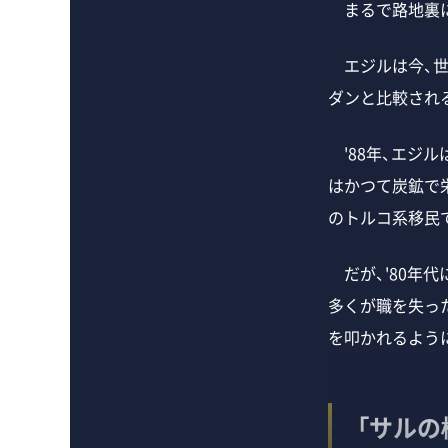
まるで路地裏に
エジルは今、世
ダンと比較され
'88年、エジ
はかつて炭鉱で
のトルコ系移民
だが、'80年
多くが職を失っ
を叩かれるよう
「サル