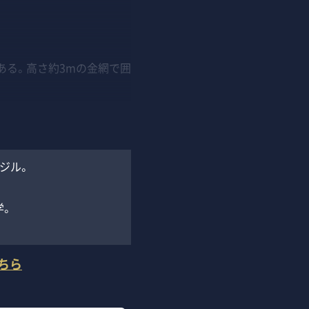
ある。高さ約3mの金網で囲
ジル。
学。
ちら