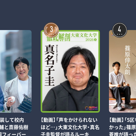
3
4
男装して校内
【動画】「声をかけられない
【動画】「5
大輔と斎藤佑樹
ほど…」大東文化大学・真名
かった」篠
園フィーバー
子圭監督が語るルーキ
蒼唯が語っ