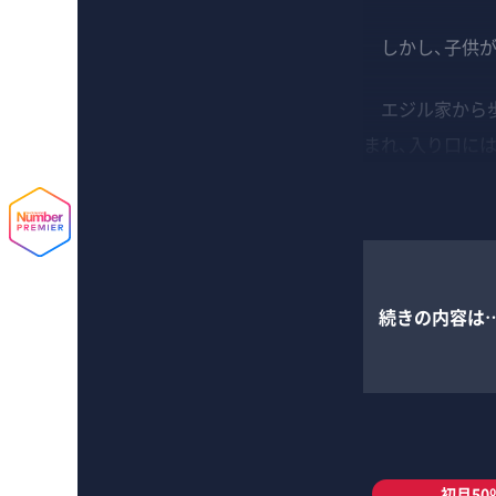
しかし、子供が
エジル家から歩
まれ、入り口には
続きの内容は
初月50