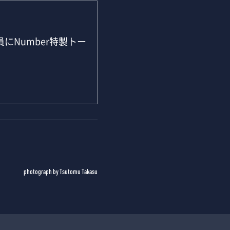
にNumber特製トー
photograph by Tsutomu Takasu