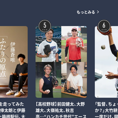
もっとみる
5
6
区を走ってみた
【高校野球】前田健太、大野
「監督、ち
原倖太朗と伊藤
雄大、大嶺祐太、秋吉
か？」大竹
た箱根駅伝、大
亮…“ハンカチ世代”エース
一度だけ、