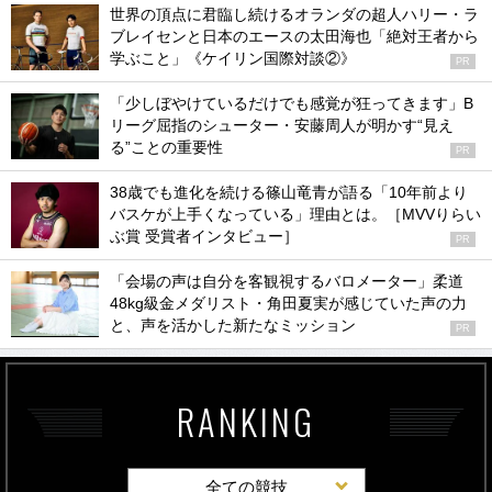
世界の頂点に君臨し続けるオランダの超人ハリー・ラ
ブレイセンと日本のエースの太田海也「絶対王者から
学ぶこと」《ケイリン国際対談②》
PR
「少しぼやけているだけでも感覚が狂ってきます」B
リーグ屈指のシューター・安藤周人が明かす“見え
る”ことの重要性
PR
38歳でも進化を続ける篠山竜青が語る「10年前より
バスケが上手くなっている」理由とは。［MVVりらい
ぶ賞 受賞者インタビュー］
PR
「会場の声は自分を客観視するバロメーター」柔道
48kg級金メダリスト・角田夏実が感じていた声の力
と、声を活かした新たなミッション
PR
RANKING
全ての競技