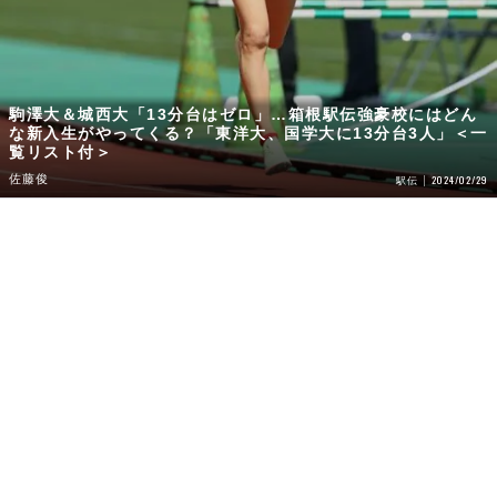
駒澤大＆城西大「13分台はゼロ」…箱根駅伝強豪校にはどん
な新入生がやってくる？「東洋大、国学大に13分台3人」＜一
覧リスト付＞
佐藤俊
2024/02/29
駅伝