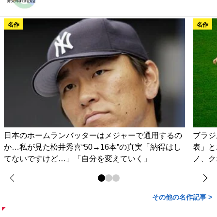
名作
名作
日本のホームランバッターはメジャーで通用するの
ブラジ
か…私が見た松井秀喜“50→16本”の真実「納得はし
表」と
てないですけど…」「自分を変えていく」
ノ、ク
その他の名作記事 >