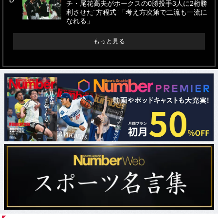
チ・尾花高夫がホークスの0勝投手3人に2桁勝
利させた“方程式”「考え方次第で二流も一流に
なれる」
もっと見る