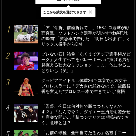
×
ここから競技を選択できます
最新
24時間
週間
「アゴ骨折、前歯折れて…」156キロ速球が顔
面直撃、ソフトバンク選手が明かす“壮絶死球
の瞬間”「救急車で告げた…“明日も出ます”」オ
リックス投手からDM
ブレない石川祐希「あくまでアジア選手権がピ
ーク」人生すべてをバレーボールに捧げる男が
見据える壮大なミッション「…ま、他にやるこ
とないし（笑）」
グラビアアイドル→体重26キロ増で人気女子
プロレスラーに「デカさは武器なので」後藤智
香を変えた“プロレス一本で生きていく”覚悟
「監督、今日は何対何で勝つつもりなんで
す？」「なんで今？」ダイエー王貞治を驚かせ
た唐突な問い…「勝つシナリオは7割決めてお
く」意味とは？
「お前の球種、全部当てたるわ」名投手コー