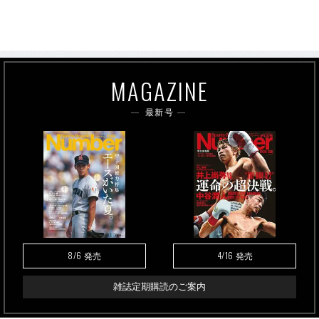
MAGAZINE
最新号
8/6
4/16
発売
発売
雑誌定期購読のご案内