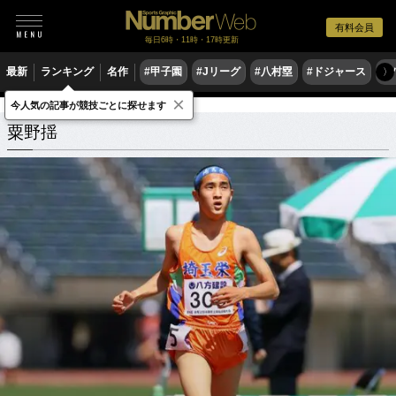
有料会員
毎日6時・11時・17時更新
最新
ランキング
名作
#甲子園
#Jリーグ
#八村塁
#ドジャース
#
〉
×
今人気の記事が競技ごとに探せます
粟野揺
関連記事
粟野揺