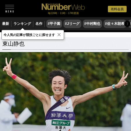
有料会員
毎日6時・11時・17時更新
最新
ランキング
名作
#甲子園
#Jリーグ
#中村剛也
#佐々木朗希
〉
×
今人気の記事が競技ごとに探せます
東山静也
関連記事
東山静也