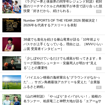
《ラグビー界と体操界の同学年レジェンド対談》初対
面のリーチマイケルと内村航平が本音で語り合った競
技愛「好きだから、続けられる」
PR
Number SPORTS OF THE YEAR 2026 開催決定！
2026年を代表するアスリートを表彰
38歳でも進化を続ける篠山竜青が語る「10年前より
バスケが上手くなっている」理由とは。［MVVりらい
ぶ賞 受賞者インタビュー］
PR
「少しぼやけているだけでも感覚が狂ってきます」B
リーグ屈指のシューター・安藤周人が明かす“見え
る”ことの重要性
PR
「バイエルン移籍の逸材輩出も“グラウンドがなかっ
た”…」サガン鳥栖最強アカデミーを変えた『企業版
ふるさと納税』
PR
《山の神対談》「やっぱり“タイパ”がいい！」箱根の
名ランナー、柏原竜二と神野大地が語る「エアー
サ
®