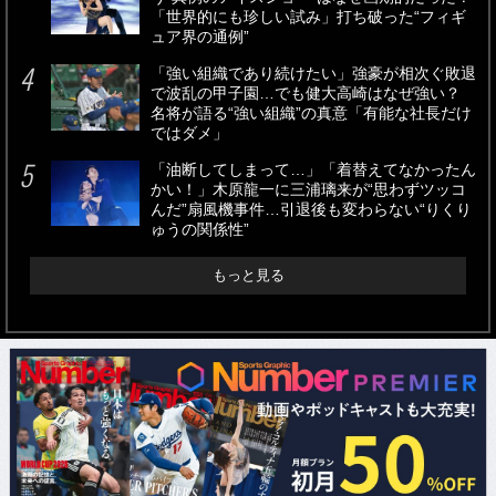
「世界的にも珍しい試み」打ち破った“フィギ
ュア界の通例”
「強い組織であり続けたい」強豪が相次ぐ敗退
で波乱の甲子園…でも健大高崎はなぜ強い？
名将が語る“強い組織”の真意「有能な社長だけ
ではダメ」
「油断してしまって…」「着替えてなかったん
かい！」木原龍一に三浦璃来が“思わずツッコ
んだ”扇風機事件…引退後も変わらない“りくり
ゅうの関係性”
もっと見る