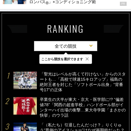
ロンパス
」×コンディショニング術
®
PR
RANKING
全ての競技
×
ここから競技を選択できます
最新
24時間
週間
「聖光はレベルが高くて行けない」からのスタ
ートも…「高校で球速15キロアップ」福島の
絶対王者を封じた「ソフトボール出身」“背番
号17”の正体
卒業生の大半が東大・京大・医学部に!? “偏差
値78”「関西の超進学校」ハンドボール部がイ
ンターハイ出場の衝撃…東大寺学園「まさかの
快挙」のウラ話
「（私たち）引退したんだっけ？」りくりゅ
う“異例のアイスショー”はなぜ画期的だった？