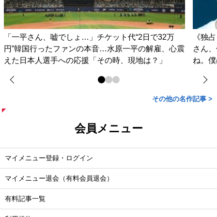
「一平さん、嘘でしょ…」チケット代“2日で32万
《独占
円”韓国行ったファンの本音…水原一平の解雇、心震
さん、
えた日本人選手への応援「その時、現地は？」
ね。僕
その他の名作記事 >
会員メニュー
マイメニュー登録・ログイン
マイメニュー退会（有料会員退会）
有料記事一覧