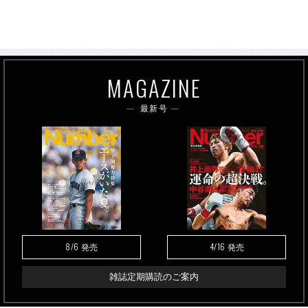
MAGAZINE
最新号
8/6
4/16
発売
発売
雑誌定期購読のご案内