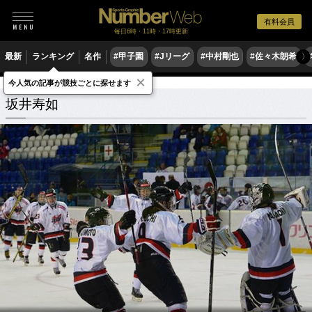
有料会員
毎日6時・11時・17時更新
最新
ランキング
名作
#甲子園
#Jリーグ
#中村剛也
#佐々木朗希
〉
×
今人気の記事が競技ごとに探せます
坂井寿如
関連記事
坂井寿如