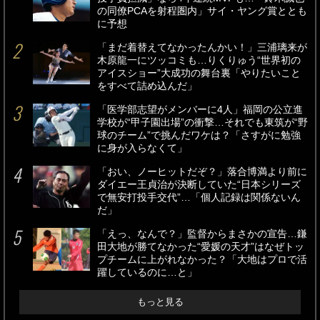
の同僚PCAを射程圏内」サイ・ヤング賞ととも
に予想
「まだ着替えてなかったんかい！」三浦璃来が
木原龍一にツッコミも…りくりゅう“世界初の
アイスショー”大成功の舞台裏「やりたいこと
をすべて詰め込んだ」
「医学部志望がメンバーに4人」福岡の公立進
学校が“甲子園出場”の衝撃…それでも東筑が“野
球のチーム”で挑んだワケは？「さすがに勉強
に身が入らなくて」
「おい、ノーヒットだぞ？」落合博満より前に
ダイエー王貞治が決断していた“日本シリーズ
で無安打投手交代”…「個人記録は関係ないん
だ」
「えっ、なんで？」監督からまさかの宣告…鎌
田大地が勝てなかった“愛媛の天才”はなぜトッ
プチームに上がれなかった？「大地はプロで活
躍しているのに…と」
もっと見る