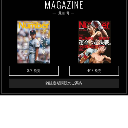
MAGAZINE
最新号
8/6
4/16
発売
発売
雑誌定期購読のご案内