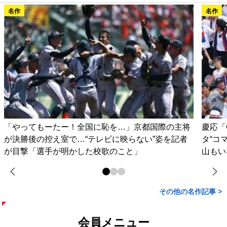
名作
名作
「やってもーたー！全国に恥を…」京都国際の主将
慶応「
が決勝後の控え室で…“テレビに映らない”姿を記者
タ“コ
が目撃「選手が明かした校歌のこと」
山もい
その他の名作記事 >
会員メニュー