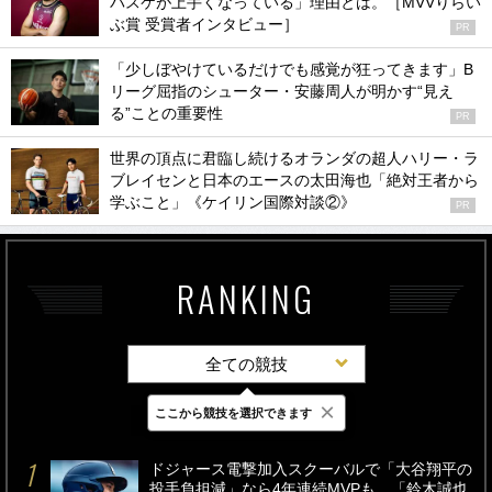
バスケが上手くなっている」理由とは。［MVVりらい
ぶ賞 受賞者インタビュー］
PR
「少しぼやけているだけでも感覚が狂ってきます」B
リーグ屈指のシューター・安藤周人が明かす“見え
る”ことの重要性
PR
世界の頂点に君臨し続けるオランダの超人ハリー・ラ
ブレイセンと日本のエースの太田海也「絶対王者から
学ぶこと」《ケイリン国際対談②》
PR
RANKING
全ての競技
×
ここから競技を選択できます
最新
24時間
週間
ドジャース電撃加入スクーバルで「大谷翔平の
投手負担減」なら4年連続MVPも…「鈴木誠也