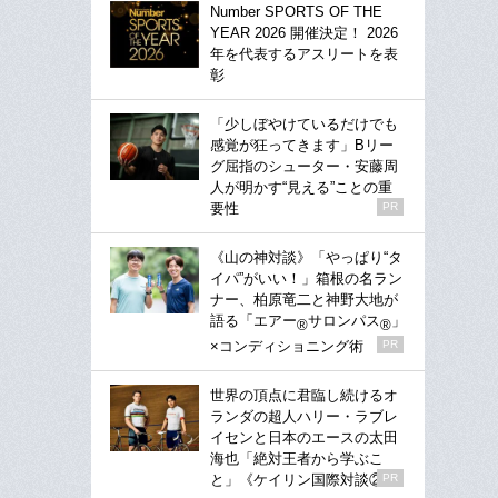
Number SPORTS OF THE
YEAR 2026 開催決定！ 2026
年を代表するアスリートを表
彰
「少しぼやけているだけでも
感覚が狂ってきます」Bリー
グ屈指のシューター・安藤周
人が明かす“見える”ことの重
要性
PR
《山の神対談》「やっぱり“タ
イパ”がいい！」箱根の名ラン
ナー、柏原竜二と神野大地が
語る「エアー
サロンパス
」
®
®
×コンディショニング術
PR
世界の頂点に君臨し続けるオ
ランダの超人ハリー・ラブレ
イセンと日本のエースの太田
海也「絶対王者から学ぶこ
と」《ケイリン国際対談②》
PR