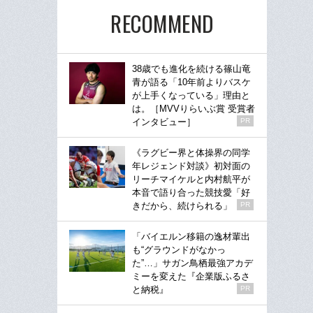
RECOMMEND
38歳でも進化を続ける篠山竜
青が語る「10年前よりバスケ
が上手くなっている」理由と
は。［MVVりらいぶ賞 受賞者
インタビュー］
PR
《ラグビー界と体操界の同学
年レジェンド対談》初対面の
リーチマイケルと内村航平が
本音で語り合った競技愛「好
きだから、続けられる」
PR
「バイエルン移籍の逸材輩出
も“グラウンドがなかっ
た”…」サガン鳥栖最強アカデ
ミーを変えた『企業版ふるさ
と納税』
PR