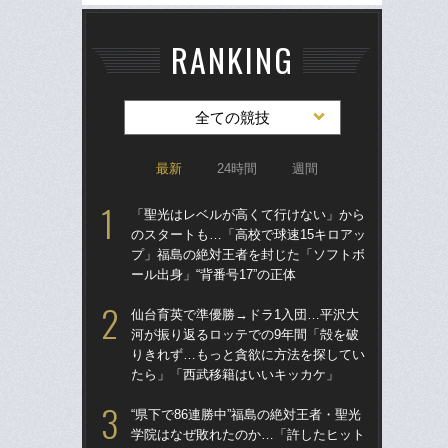
RANKING
全ての競技
最新
24時間
週間
「聖光はレベルが高くて行けない」から
「
のスタートも…「高校で球速15キロアッ
のス
プ」福島の絶対王者を封じた「ソフトボ
プ
ール出身」“背番号17”の正体
ール
仙台育英で準優勝→ドラ1入団…平沢大
ド
河が振り返るロッテでの9年間「殻を破
翔平
りきれず…もっと貪欲に方法を探してい
も…
たら」「西武移籍はいいキッカケ」
サ
“県下で86連勝中”福島の絶対王者・聖光
「
学院はなぜ敗れたのか…「許したヒット
璃