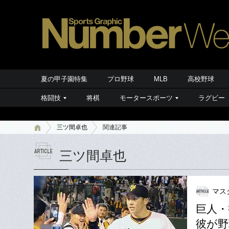
夏の甲子園特集
プロ野球
MLB
高校野球
格闘技
将棋
モータースポーツ
ラグビー
三ツ間卓也
関連記事
三ツ間卓也
マス
巨人・
彼が野