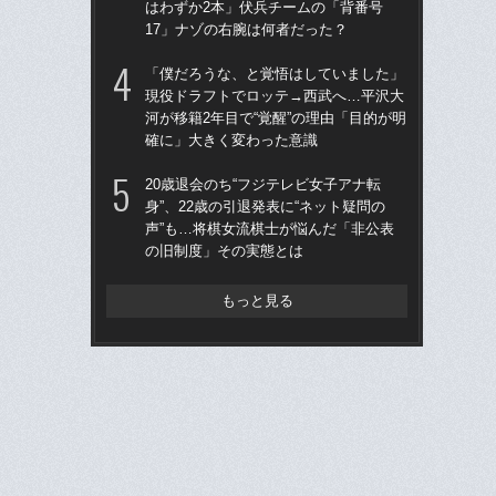
はわずか2本」伏兵チームの「背番号
う“
17」ナゾの右腕は何者だった？
裏
「僕だろうな、と覚悟はしていました」
「
現役ドラフトでロッテ→西武へ…平沢大
り
河が移籍2年目で“覚醒”の理由「目的が明
た“
確に」大きく変わった意識
「
20歳退会のち“フジテレビ女子アナ転
「
身”、22歳の引退発表に“ネット疑問の
シエ
声”も…将棋女流棋士が悩んだ「非公表
が
の旧制度」その実態とは
つ
ん
もっと見る