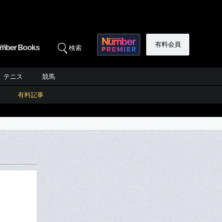
有料会員
検索
テニス
競馬
有料記事