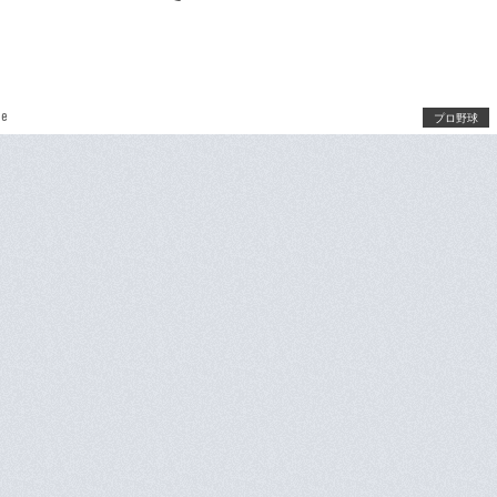
be
プロ野球