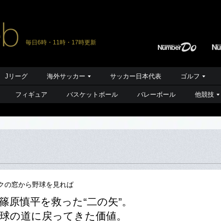
毎日6時・11時・17時更新
Jリーグ
海外サッカー
サッカー日本代表
ゴルフ
フィギュア
バスケットボール
バレーボール
他競技
クの窓から野球を見れば
篠原慎平を救った“二の矢”。
球の道に戻ってきた価値。