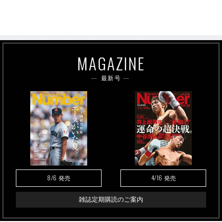
MAGAZINE
最新号
8/6
4/16
発売
発売
雑誌定期購読のご案内