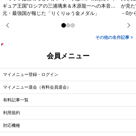
ギュア王国”ロシアの三浦璃来＆木原龍一への本音…
が見た
元・最強国が報じた「りくりゅう金メダル」
－0か
その他の名作記事 >
会員メニュー
マイメニュー登録・ログイン
マイメニュー退会（有料会員退会）
有料記事一覧
利用規約
対応機種