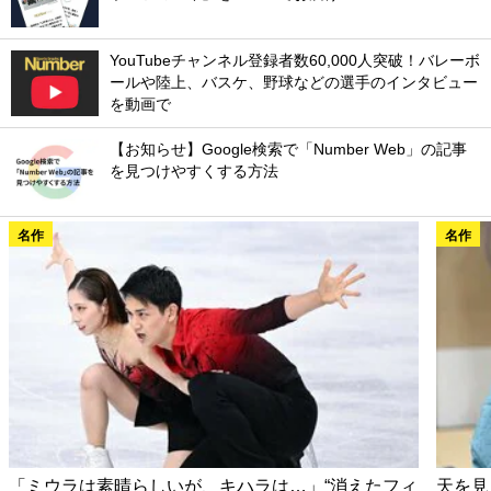
YouTubeチャンネル登録者数60,000人突破！バレーボ
ールや陸上、バスケ、野球などの選手のインタビュー
を動画で
【お知らせ】Google検索で「Number Web」の記事
を見つけやすくする方法
名作
名作
「ミウラは素晴らしいが、キハラは…」“消えたフィ
天を見