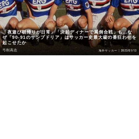
「夜遊び朝帰りが日常」「決起ディナーで罵倒合戦」も…な
ぜ「90-91のサンプドリア」はサッカー史最大級の番狂わせを
起こせたか
弓削高志
2023/01/13
海外サッカー