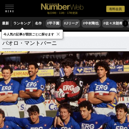
有料会員
毎日6時・11時・17時更新
最新
ランキング
名作
#甲子園
#Jリーグ
#中村剛也
#佐々木朗希
〉
×
今人気の記事が競技ごとに探せます
パオロ・マントバーニ
関連記事
パオロ・マントバーニ