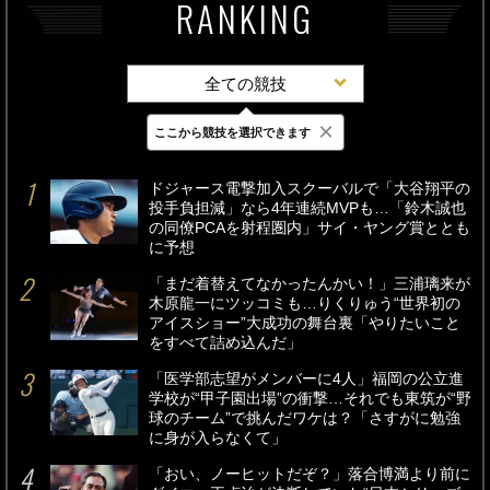
RANKING
全ての競技
×
ここから競技を選択できます
最新
24時間
週間
ドジャース電撃加入スクーバルで「大谷翔平の
投手負担減」なら4年連続MVPも…「鈴木誠也
の同僚PCAを射程圏内」サイ・ヤング賞ととも
に予想
「まだ着替えてなかったんかい！」三浦璃来が
木原龍一にツッコミも…りくりゅう“世界初の
アイスショー”大成功の舞台裏「やりたいこと
をすべて詰め込んだ」
「医学部志望がメンバーに4人」福岡の公立進
学校が“甲子園出場”の衝撃…それでも東筑が“野
球のチーム”で挑んだワケは？「さすがに勉強
に身が入らなくて」
「おい、ノーヒットだぞ？」落合博満より前に