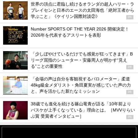
世界の頂点に君臨し続けるオランダの超人ハリー・ラ
ブレイセンと日本のエースの太田海也「絶対王者から
学ぶこと」《ケイリン国際対談②》
PR
Number SPORTS OF THE YEAR 2026 開催決定！
2026年を代表するアスリートを表彰
「少しぼやけているだけでも感覚が狂ってきます」B
リーグ屈指のシューター・安藤周人が明かす“見え
る”ことの重要性
PR
「会場の声は自分を客観視するバロメーター」柔道
48kg級金メダリスト・角田夏実が感じていた声の力
と、声を活かした新たなミッション
PR
38歳でも進化を続ける篠山竜青が語る「10年前より
バスケが上手くなっている」理由とは。［MVVりらい
ぶ賞 受賞者インタビュー］
PR