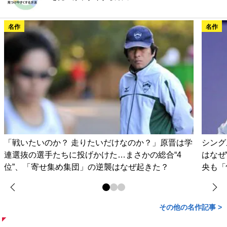
名作
名作
「戦いたいのか？ 走りたいだけなのか？」原晋は学
シング
連選抜の選手たちに投げかけた…まさかの総合“4
はなぜ
位”、「寄せ集め集団」の逆襲はなぜ起きた？
央も「
その他の名作記事 >