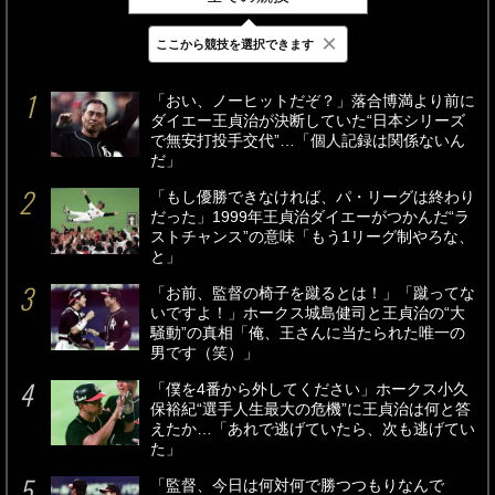
×
ここから競技を選択できます
最新
24時間
週間
「おい、ノーヒットだぞ？」落合博満より前に
ダイエー王貞治が決断していた“日本シリーズ
で無安打投手交代”…「個人記録は関係ないん
だ」
「もし優勝できなければ、パ・リーグは終わり
だった」1999年王貞治ダイエーがつかんだ“ラ
ストチャンス”の意味「もう1リーグ制やろな、
と」
「お前、監督の椅子を蹴るとは！」「蹴ってな
いですよ！」ホークス城島健司と王貞治の“大
騒動”の真相「俺、王さんに当たられた唯一の
男です（笑）」
「僕を4番から外してください」ホークス小久
保裕紀“選手人生最大の危機”に王貞治は何と答
えたか…「あれで逃げていたら、次も逃げてい
た」
「監督、今日は何対何で勝つつもりなんで