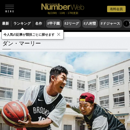
有料会員
毎日6時・11時・17時更新
最新
ランキング
名作
#甲子園
#Jリーグ
#八村塁
#ドジャース
#
〉
×
今人気の記事が競技ごとに探せます
ダン・マーリー
関連記事
ダン・マーリー