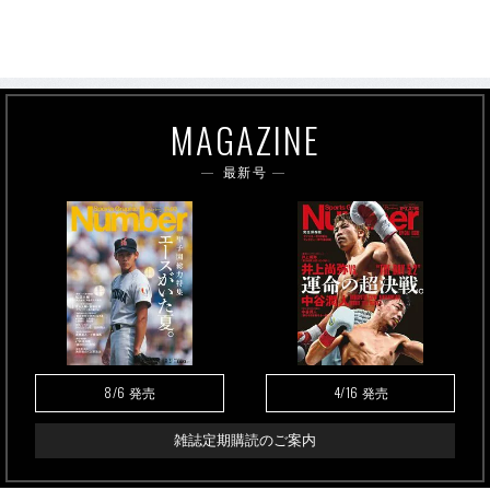
MAGAZINE
最新号
8/6
4/16
発売
発売
雑誌定期購読のご案内