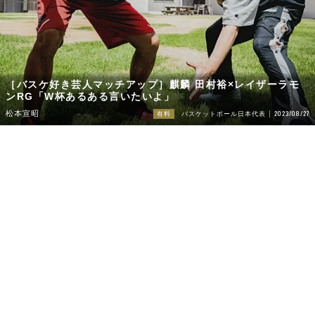
［バスケ好き芸人マッチアップ］麒麟 田村裕×レイザーラモ
ンRG「W杯あるある言いたいよ」
2023/08/27
松本宣昭
有料
バスケットボール日本代表