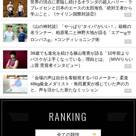
世界の頂点に君臨し続けるオランダの超人ハリー・ラ
ブレイセンと日本のエースの太田海也「絶対王者から
学ぶこと」《ケイリン国際対談②》
PR
《山の神対談》「やっぱり“タイパ”がいい！」箱根の
名ランナー、柏原竜二と神野大地が語る「エアー
サ
®
ロンパス
」×コンディショニング術
®
PR
38歳でも進化を続ける篠山竜青が語る「10年前より
バスケが上手くなっている」理由とは。［MVVりらい
ぶ賞 受賞者インタビュー］
PR
「会場の声は自分を客観視するバロメーター」柔道
48kg級金メダリスト・角田夏実が感じていた声の力
と、声を活かした新たなミッション
PR
RANKING
全ての競技