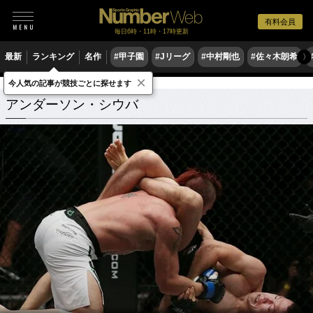
有料会員
毎日6時・11時・17時更新
最新
ランキング
名作
#甲子園
#Jリーグ
#中村剛也
#佐々木朗希
〉
×
今人気の記事が競技ごとに探せます
アンダーソン・シウバ
関連記事
アンダーソン・シウバ