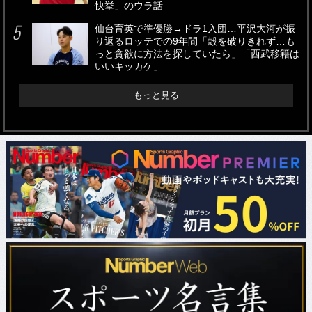
快挙」のウラ話
仙台育英で準優勝→ドラ1入団…平沢大河が振
り返るロッテでの9年間「殻を破りきれず…も
っと貪欲に方法を探していたら」「西武移籍は
いいキッカケ」
もっと見る