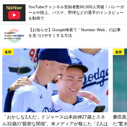
YouTubeチャンネル登録者数60,000人突破！バレーボ
ールや陸上、バスケ、野球などの選手のインタビュー
を動画で
【お知らせ】Google検索で「Number Web」の記事
を見つけやすくする方法
名作
名作
「おかしな2人だ」ドジャース山本由伸27歳とスネ
桑田真
ル32歳の“親密な関係”、米メディアが報じた「2人は
た“驚