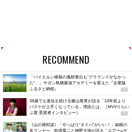
RECOMMEND
「バイエルン移籍の逸材輩出も“グラウンドがなかっ
た”…」サガン鳥栖最強アカデミーを変えた『企業版
ふるさと納税』
PR
38歳でも進化を続ける篠山竜青が語る「10年前より
バスケが上手くなっている」理由とは。［MVVりらい
ぶ賞 受賞者インタビュー］
PR
《山の神対談》「やっぱり“タイパ”がいい！」箱根の
名ランナー、柏原竜二と神野大地が語る「エアー
サ
®