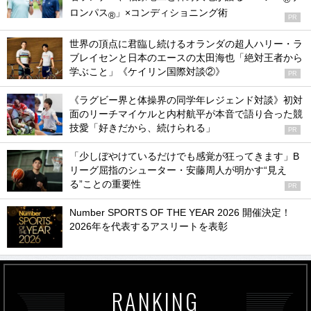
ロンパス
」×コンディショニング術
®
PR
世界の頂点に君臨し続けるオランダの超人ハリー・ラ
ブレイセンと日本のエースの太田海也「絶対王者から
学ぶこと」《ケイリン国際対談②》
PR
《ラグビー界と体操界の同学年レジェンド対談》初対
面のリーチマイケルと内村航平が本音で語り合った競
技愛「好きだから、続けられる」
PR
「少しぼやけているだけでも感覚が狂ってきます」B
リーグ屈指のシューター・安藤周人が明かす“見え
る”ことの重要性
PR
Number SPORTS OF THE YEAR 2026 開催決定！
2026年を代表するアスリートを表彰
RANKING