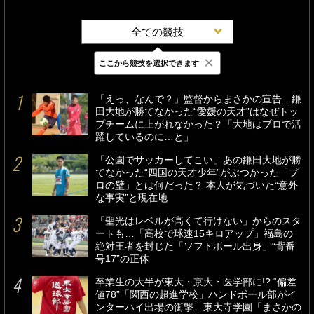
全ての競技
×
ここから競技を選択できます
最新
24時間
週間
「えっ、なんで？」監督からまさかの宣告…鎌
田大地が勝てなかった“愛媛の天才”はなぜトッ
プチームに上がれなかった？「大地はプロで活
躍しているのに…と」
「公園でサッカーしてこい」あの鎌田大地が勝
てなかった“四国の天才少年”がぶつかった「プ
ロの壁」とは何だった？ 本人が気づいた“意外
な事実”と現在地
「聖光はレベルが高くて行けない」からのスタ
ートも…「高校で球速15キロアップ」福島の
絶対王者を封じた「ソフトボール出身」“背番
号17”の正体
卒業生の大半が東大・京大・医学部に!? “偏差
値78”「関西の超進学校」ハンドボール部がイ
ンターハイ出場の衝撃…東大寺学園「まさかの