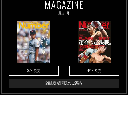
MAGAZINE
最新号
8/6
4/16
発売
発売
雑誌定期購読のご案内