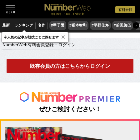
有料会員
毎日6時・11時・17時更新
最新
ランキング
名作
#甲子園
#張本智和
#平野佳寿
#前田悠伍
#
〉
×
NumberWeb有料会員登録・ログイン
今人気の記事が競技ごとに探せます
NumberWeb有料会員登録・ログイン
既存会員の方はこちらからログイン
ぜひご検討ください！