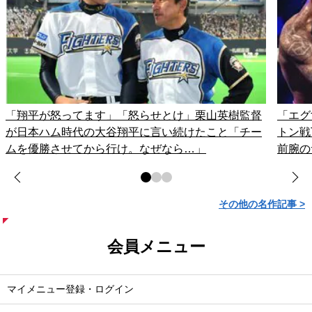
「翔平が怒ってます」「怒らせとけ」栗山英樹監督
「エグ
が日本ハム時代の大谷翔平に言い続けたこと「チー
トン戦
ムを優勝させてから行け。なぜなら…」
前腕の
その他の名作記事 >
会員メニュー
マイメニュー登録・ログイン