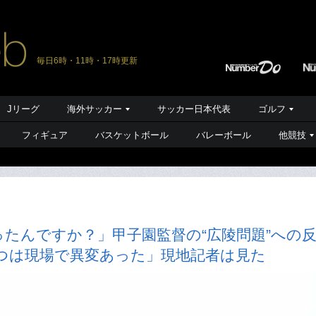
毎日6時・11時・17時更新
Jリーグ
海外サッカー
サッカー日本代表
ゴルフ
フィギュア
バスケットボール
バレーボール
他競技
たんですか？」甲子園監督の“広陵問題”への
つは現場で異変あった」現地記者は見た