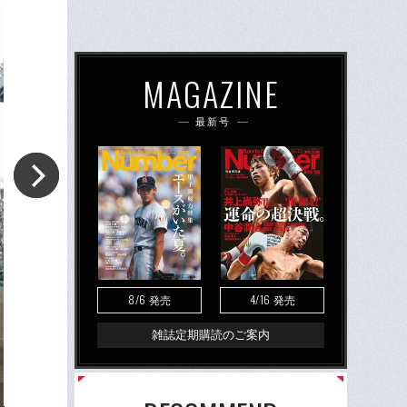
MAGAZINE
最新号
8/6
4/16
発売
発売
雑誌定期購読のご案内