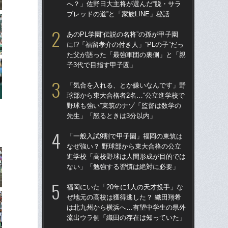
へ？」佐野日大主将が選んだ“脱・サラ
野球
ブレッドの道”と「家族LINE」秘話
先
あのPL学園“伝説の名将”の孫が甲子園
祖父
に!?「福留孝介の付き人」“PLの子”だっ
北
た父が語った「最強軍団の裏側」と「親
へ？
子3代で目指す甲子園」
ブレ
「気合を入れる、とか嫌いなんです」野
「
球部から東大合格者2名…“公立進学校で
なぜ
野球も強い”東筑のナゾ「監督は数学の
進
先生」「怒るときは3分以内」
な
「一般入試9割で甲子園」福岡の東筑は
福岡
なぜ強い？ 野球部から東大合格の公立
ぜ地
進学校「高校野球は人間形成が目的では
は
ない」「勉強する習慣は絶対に必要」
流
福岡にいた「20年に1人の天才投手」な
「
ぜ地元の高校は獲得逃した？ 織田翔希
進
は北九州から横浜へ…有望中学生の県外
カネ
流出ウラ側「織田の存在は知っていた」
16