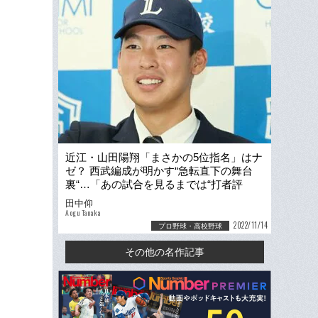
近江・山田陽翔「まさかの5位指名」はナ
ゼ？ 西武編成が明かす“急転直下の舞台
裏“…「あの試合を見るまでは“打者評
価“でした」
田中仰
Aogu Tanaka
2022/11/14
プロ野球・高校野球
その他の名作記事