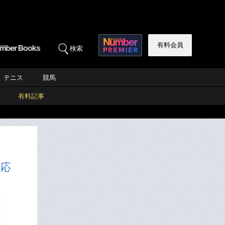
有料会員
検索
テニス
競馬
有料記事
反応