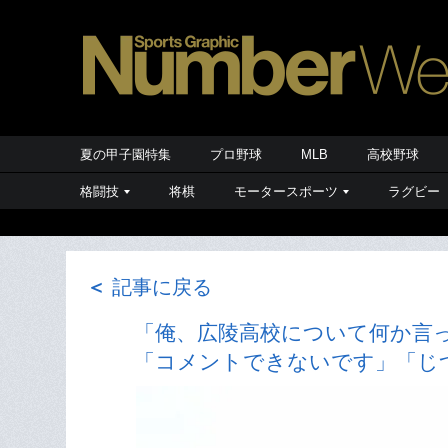
夏の甲子園特集
プロ野球
MLB
高校野球
格闘技
将棋
モータースポーツ
ラグビー
＜
記事に戻る
「俺、広陵高校について何か言っ
「コメントできないです」「じ