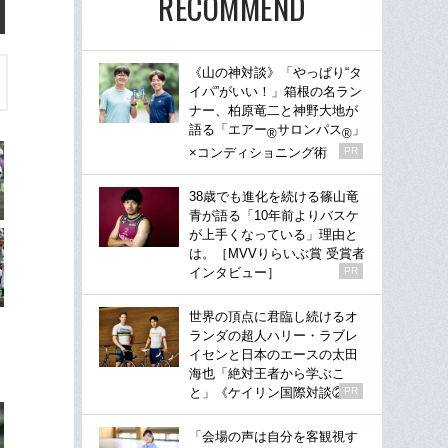
RECOMMEND
《山の神対談》「やっぱり“タ
イパ”がいい！」箱根の名ラン
ナー、柏原竜二と神野大地が
語る「エアー
サロンパス
」
®
®
×コンディショニング術
PR
38歳でも進化を続ける篠山竜
青が語る「10年前よりバスケ
が上手くなっている」理由と
は。［MVVりらいぶ賞 受賞者
インタビュー］
PR
世界の頂点に君臨し続けるオ
ランダの超人ハリー・ラブレ
イセンと日本のエースの太田
海也「絶対王者から学ぶこ
と」《ケイリン国際対談②》
PR
「会場の声は自分を客観視す