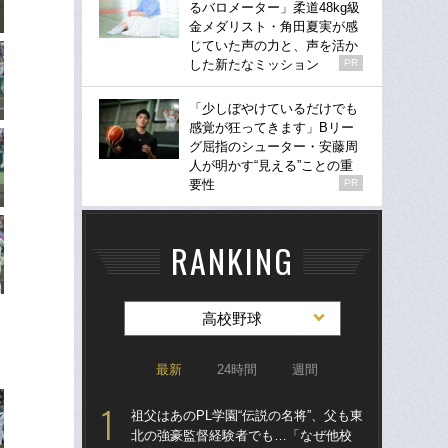
るバロメーター」柔道48kg級
金メダリスト・角田夏実が感
じていた声の力と、声を活か
した新たなミッション
PR
「少しぼやけているだけでも
感覚が狂ってきます」Bリー
グ屈指のシューター・安藤周
人が明かす“見える”ことの重
要性
PR
RANKING
高校野球
最新
24時間
週間
祖父はあのPL学園“伝説の名将”、父も東
「
北の強豪監督経験者でも…「なぜ他校
球部