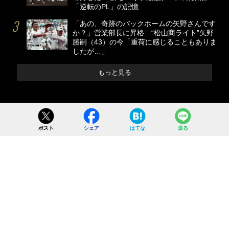
「逆転のPL」の記憶
「あの、奇跡のバックホームの矢野さんです
か？」営業部長に昇格…“松山商ライト”矢野
勝嗣（43）の今「重荷に感じることもありま
したが…」
もっと見る
ポスト
シェア
はてな
送る