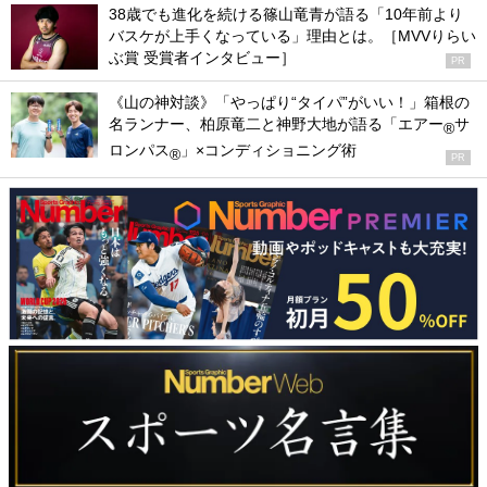
38歳でも進化を続ける篠山竜青が語る「10年前より
バスケが上手くなっている」理由とは。［MVVりらい
ぶ賞 受賞者インタビュー］
PR
《山の神対談》「やっぱり“タイパ”がいい！」箱根の
名ランナー、柏原竜二と神野大地が語る「エアー
サ
®
ロンパス
」×コンディショニング術
®
PR