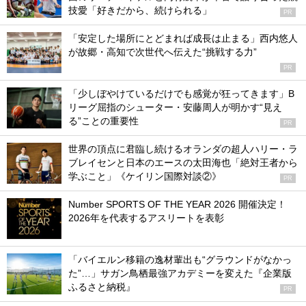
技愛「好きだから、続けられる」
PR
「安定した場所にとどまれば成長は止まる」西内悠人
が故郷・高知で次世代へ伝えた“挑戦する力”
PR
「少しぼやけているだけでも感覚が狂ってきます」B
リーグ屈指のシューター・安藤周人が明かす“見え
る”ことの重要性
PR
世界の頂点に君臨し続けるオランダの超人ハリー・ラ
ブレイセンと日本のエースの太田海也「絶対王者から
学ぶこと」《ケイリン国際対談②》
PR
Number SPORTS OF THE YEAR 2026 開催決定！
2026年を代表するアスリートを表彰
「バイエルン移籍の逸材輩出も“グラウンドがなかっ
た”…」サガン鳥栖最強アカデミーを変えた『企業版
ふるさと納税』
PR