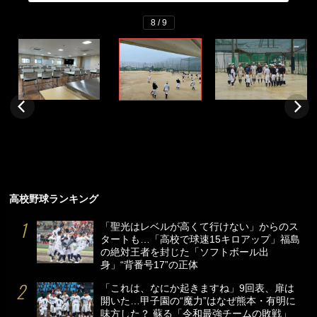
8 / 9
高校野球ランキング
「聖光はレベルが高くて行けない」からのス
タートも…「高校で球速15キロアップ」福島
の絶対王者を封じた「ソフトボール出
身」“背番号17”の正体
「これは、なにか起きますね」9回表、扉は
開いた…甲子園の“魔力”はなぜ熊本・有明に
味方した？ 蘇る「令和最強チームの敗戦」