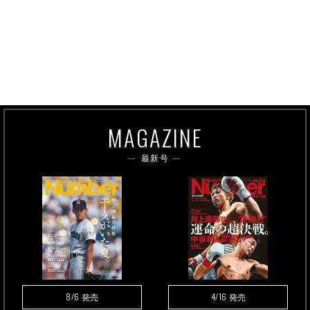
MAGAZINE
最新号
8/6
4/16
発売
発売