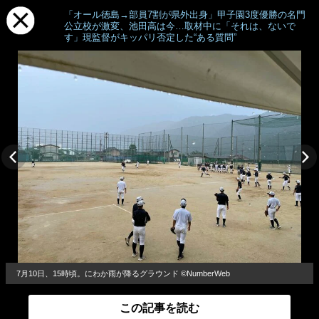
「オール徳島→部員7割が県外出身」甲子園3度優勝の名門
公立校が激変、池田高は今…取材中に「それは、ないで
す」現監督がキッパリ否定した“ある質問”
7月10日、15時頃。にわか雨が降るグラウンド ©NumberWeb
この記事を読む