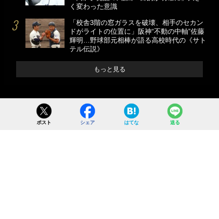
く変わった意識
「校舎3階の窓ガラスを破壊、相手のセカン
ドがライトの位置に」阪神“不動の中軸”佐藤
輝明…野球部元相棒が語る高校時代の《サト
テル伝説》
もっと見る
ポスト
シェア
はてな
送る