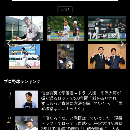
5 / 27
プロ野球ランキング
仙台育英で準優勝→ドラ1入団…平沢大河が
振り返るロッテでの9年間「殻を破りきれ
ず…もっと貪欲に方法を探していたら」「西
武移籍はいいキッカケ」
「僕だろうな、と覚悟はしていました」現役
ドラフトでロッテ→西武へ…平沢大河が移籍
2年目で“覚醒”の理由「目的が明確に」大き