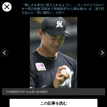
「悔しさを幸せに変えられるように…」ロッテのドラ1ルー
キー西川史礁“10試合で登録抹消”から再出発のいま…涙で打
ち込んだ「死に物狂い」の日々
プロ初安打のボールを見つめる西川
この記事を読む