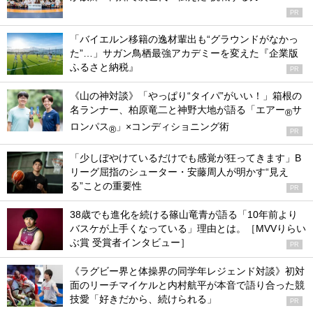
PR
「バイエルン移籍の逸材輩出も“グラウンドがなかっ
た”…」サガン鳥栖最強アカデミーを変えた『企業版
ふるさと納税』
PR
《山の神対談》「やっぱり“タイパ”がいい！」箱根の
名ランナー、柏原竜二と神野大地が語る「エアー
サ
®
ロンパス
」×コンディショニング術
®
PR
「少しぼやけているだけでも感覚が狂ってきます」B
リーグ屈指のシューター・安藤周人が明かす“見え
る”ことの重要性
PR
38歳でも進化を続ける篠山竜青が語る「10年前より
バスケが上手くなっている」理由とは。［MVVりらい
ぶ賞 受賞者インタビュー］
PR
《ラグビー界と体操界の同学年レジェンド対談》初対
面のリーチマイケルと内村航平が本音で語り合った競
技愛「好きだから、続けられる」
PR