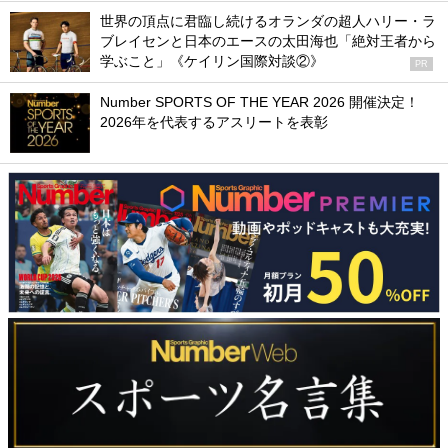
世界の頂点に君臨し続けるオランダの超人ハリー・ラ
ブレイセンと日本のエースの太田海也「絶対王者から
学ぶこと」《ケイリン国際対談②》
PR
Number SPORTS OF THE YEAR 2026 開催決定！
2026年を代表するアスリートを表彰