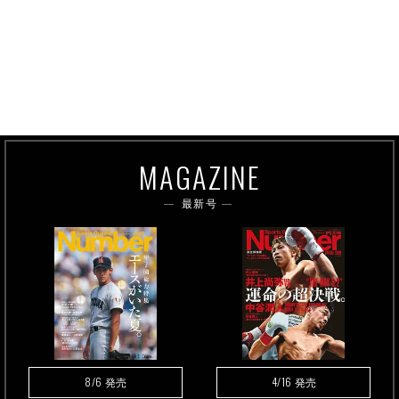
MAGAZINE
最新号
8/6
4/16
発売
発売