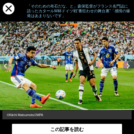
「そのための布石だな、と」森保監督がフランス名門誌に
語ったカタールW杯ドイツ戦“番狂わせの舞台裏”「感情の爆
発はあまりないです」
©Kiichi Matsumoto/JMPA
この記事を読む