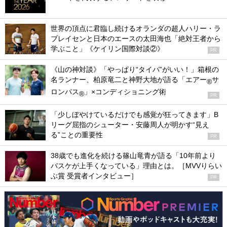
世界の頂点に君臨し続けるオランダの超人ハリー・ラ
ブレイセンと日本のエースの太田海也「絶対王者から
学ぶこと」《ケイリン国際対談②》
PR
《山の神対談》「やっぱり“タイパ”がいい！」箱根の
名ランナー、柏原竜二と神野大地が語る「エアー
サ
®
ロンパス
」×コンディショニング術
®
PR
「少しぼやけているだけでも感覚が狂ってきます」B
リーグ屈指のシューター・安藤周人が明かす“見え
る”ことの重要性
PR
38歳でも進化を続ける篠山竜青が語る「10年前より
バスケが上手くなっている」理由とは。［MVVりらい
ぶ賞 受賞者インタビュー］
PR