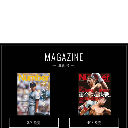
MAGAZINE
最新号
8/6
4/16
発売
発売