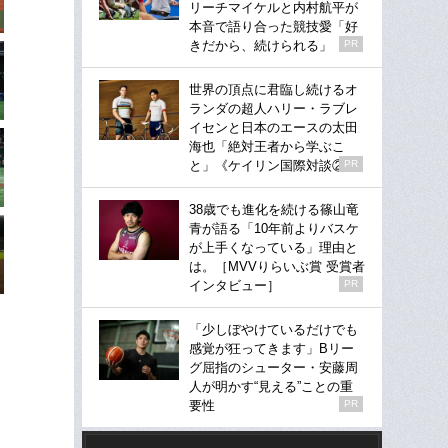
リーチマイケルと内村航平が
本音で語り合った競技愛「好
きだから、続けられる」
PR
世界の頂点に君臨し続けるオ
ランダの超人ハリー・ラブレ
イセンと日本のエースの太田
海也「絶対王者から学ぶこ
と」《ケイリン国際対談②》
PR
38歳でも進化を続ける篠山竜
青が語る「10年前よりバスケ
が上手くなっている」理由と
は。［MVVりらいぶ賞 受賞者
インタビュー］
PR
「少しぼやけているだけでも
感覚が狂ってきます」Bリー
グ屈指のシューター・安藤周
人が明かす“見える”ことの重
要性
PR