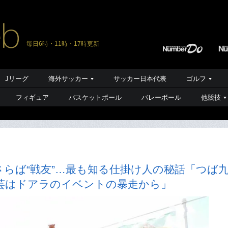
毎日6時・11時・17時更新
Jリーグ
海外サッカー
サッカー日本代表
ゴルフ
フィギュア
バスケットボール
バレーボール
他競技
らば“戦友”…最も知る仕掛け人の秘話「つば
芸はドアラのイベントの暴走から」