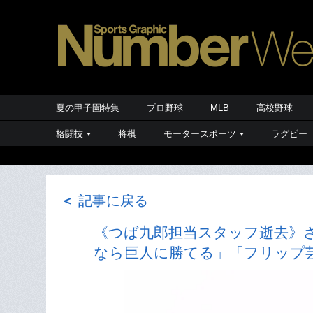
夏の甲子園特集
プロ野球
MLB
高校野球
格闘技
将棋
モータースポーツ
ラグビー
＜
記事に戻る
《つば九郎担当スタッフ逝去》さ
なら巨人に勝てる」「フリップ