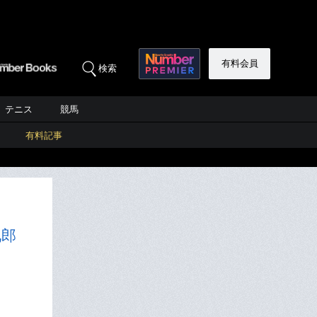
有料会員
検索
テニス
競馬
有料記事
九郎