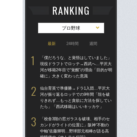
RANKING
プロ野球
最新
24時間
週間
「僕だろうな、と覚悟はしていました」
仙
現役ドラフトでロッテ→西武へ…平沢大
河
河が移籍2年目で“覚醒”の理由「目的が明
り
確に」大きく変わった意識
た
仙台育英で準優勝→ドラ1入団…平沢大
「
河が振り返るロッテでの9年間「殻を破
現
りきれず…もっと貪欲に方法を探してい
河が
たら」「西武移籍はいいキッカケ」
確
「校舎3階の窓ガラスを破壊、相手のセ
「
カンドがライトの位置に」阪神“不動の
り
中軸”佐藤輝明…野球部元相棒が語る高
た“