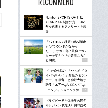
RECOMMEND
Number SPORTS OF THE
YEAR 2026 開催決定！ 2026
年を代表するアスリートを表
彰
「バイエルン移籍の逸材輩出
も“グラウンドがなかっ
た”…」サガン鳥栖最強アカデ
ミーを変えた『企業版ふるさ
と納税』
PR
《山の神対談》「やっぱり“タ
イパ”がいい！」箱根の名ラン
ナー、柏原竜二と神野大地が
語る「エアー
サロンパス
」
®
®
×コンディショニング術
PR
《ラグビー界と体操界の同学
年レジェンド対談》初対面の