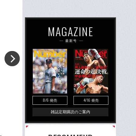
MAGAZINE
最新号
8/6
4/16
発売
発売
雑誌定期購読のご案内