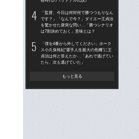
校時代の《サトテル伝説》
「
「監督、今日は何対何で勝つつもりなん
「
です？」「なんで今？」ダイエー王貞治
カン
を驚かせた唐突な問い…「勝つシナリオ
中軸
は7割決めておく」意味とは？
校
「僕を4番から外してください」ホーク
「
ス小久保裕紀“選手人生最大の危機”に王
で
貞治は何と答えたか…「あれで逃げてい
を
たら、次も逃げていた」
は
もっと見る