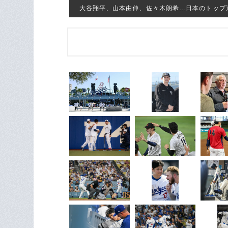
大谷翔平、山本由伸、佐々木朗希…日本のトップ選手た