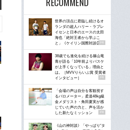
RECOMMEND
世界の頂点に君臨し続けるオ
ランダの超人ハリー・ラブレ
イセンと日本のエースの太田
海也「絶対王者から学ぶこ
と」《ケイリン国際対談②》
PR
38歳でも進化を続ける篠山竜
青が語る「10年前よりバスケ
が上手くなっている」理由と
は。［MVVりらいぶ賞 受賞者
インタビュー］
PR
「会場の声は自分を客観視す
るバロメーター」柔道48kg級
金メダリスト・角田夏実が感
じていた声の力と、声を活か
した新たなミッション
PR
《山の神対談》「やっぱり“タ