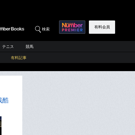
有料会員
検索
テニス
競馬
有料記事
残酷