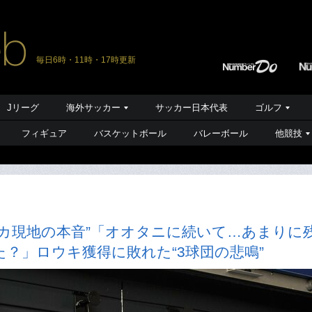
毎日6時・11時・17時更新
Jリーグ
海外サッカー
サッカー日本代表
ゴルフ
フィギュア
バスケットボール
バレーボール
他競技
カ現地の本音”「オオタニに続いて…あまりに
？」ロウキ獲得に敗れた“3球団の悲鳴”