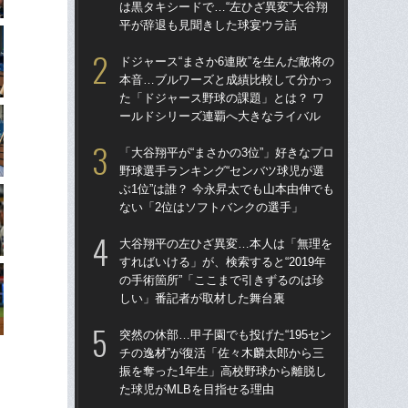
は黒タキシードで…“左ひざ異変”大谷翔
は黒
平が辞退も見聞きした球宴ウラ話
平
ドジャース“まさか6連敗”を生んだ敵将の
突然
本音…ブルワーズと成績比較して分かっ
チの
た「ドジャース野球の課題」とは？ ワ
振
ールドシリーズ連覇へ大きなライバル
た球
「大谷翔平が“まさかの3位”」好きなプロ
日本
野球選手ランキング“センバツ球児が選
「D
ぶ1位”は誰？ 今永昇太でも山本由伸でも
ない「2位はソフトバンクの選手」
大
すれ
大谷翔平の左ひざ異変…本人は「無理を
の手
すればいける」が、検索すると“2019年
し
の手術箇所”「ここまで引きずるのは珍
しい」番記者が取材した舞台裏
大
な
突然の休部…甲子園でも投げた“195セン
返
チの逸材”が復活「佐々木麟太郎から三
左
振を奪った1年生」高校野球から離脱し
た球児がMLBを目指せる理由