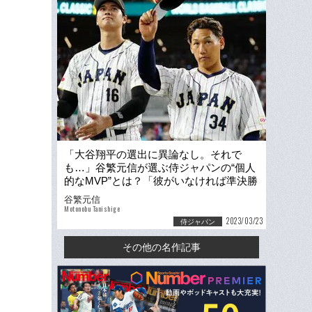
「大谷翔平の選出に異論なし。それで
も…」谷繁元信が選ぶ侍ジャパンの“個人
的なMVP”とは？「彼がいなければ準決勝
で負けていた」
谷繁元信
Motonobu Tanishige
2023/03/23
侍ジャパン
その他の名作記事