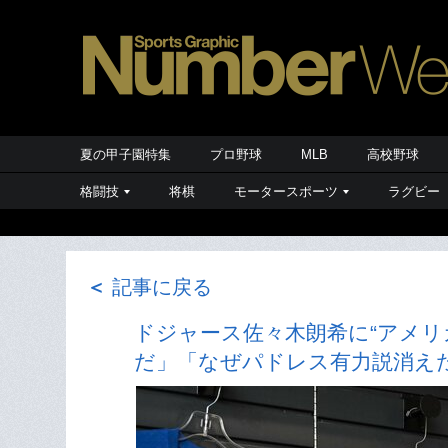
夏の甲子園特集
プロ野球
MLB
高校野球
格闘技
将棋
モータースポーツ
ラグビー
＜
記事に戻る
ドジャース佐々木朗希に“アメリ
だ」「なぜパドレス有力説消えた