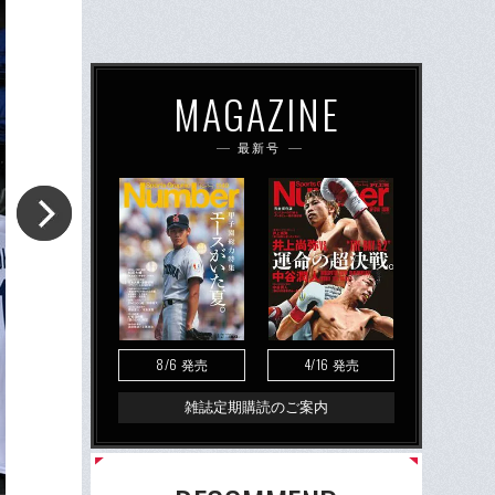
MAGAZINE
最新号
8/6
4/16
発売
発売
雑誌定期購読のご案内