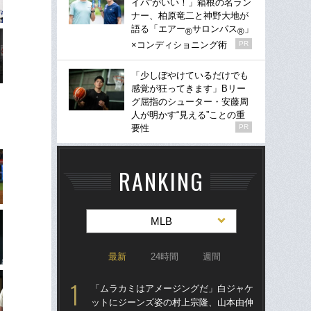
イパ”がいい！」箱根の名ラン
ナー、柏原竜二と神野大地が
語る「エアー
サロンパス
」
®
®
×コンディショニング術
PR
「少しぼやけているだけでも
感覚が狂ってきます」Bリー
グ屈指のシューター・安藤周
人が明かす“見える”ことの重
要性
PR
RANKING
MLB
最新
24時間
週間
「ムラカミはアメージングだ」白ジャケ
「
ットにジーンズ姿の村上宗隆、山本由伸
ッ