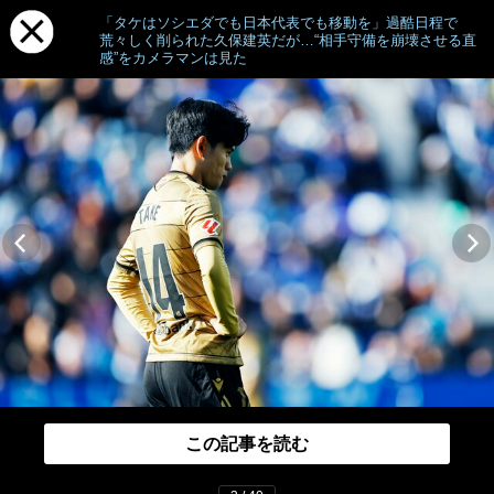
「タケはソシエダでも日本代表でも移動を」過酷日程で
荒々しく削られた久保建英だが…“相手守備を崩壊させる直
感”をカメラマンは見た
この記事を読む