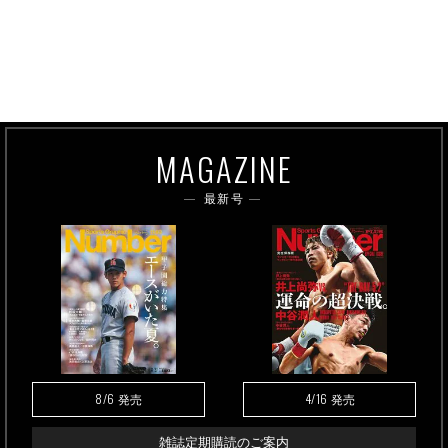
MAGAZINE
最新号
8/6
4/16
発売
発売
雑誌定期購読のご案内