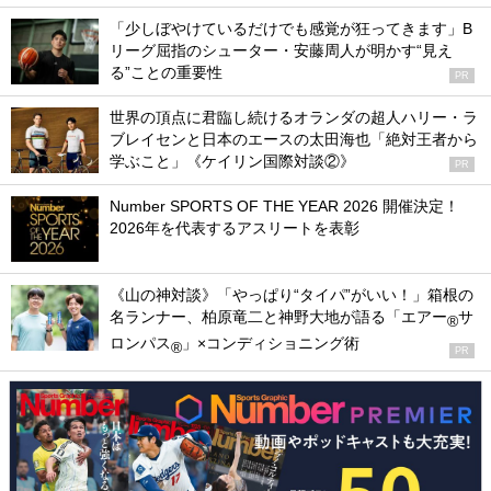
「少しぼやけているだけでも感覚が狂ってきます」B
リーグ屈指のシューター・安藤周人が明かす“見え
る”ことの重要性
PR
世界の頂点に君臨し続けるオランダの超人ハリー・ラ
ブレイセンと日本のエースの太田海也「絶対王者から
学ぶこと」《ケイリン国際対談②》
PR
Number SPORTS OF THE YEAR 2026 開催決定！
2026年を代表するアスリートを表彰
《山の神対談》「やっぱり“タイパ”がいい！」箱根の
名ランナー、柏原竜二と神野大地が語る「エアー
サ
®
ロンパス
」×コンディショニング術
®
PR