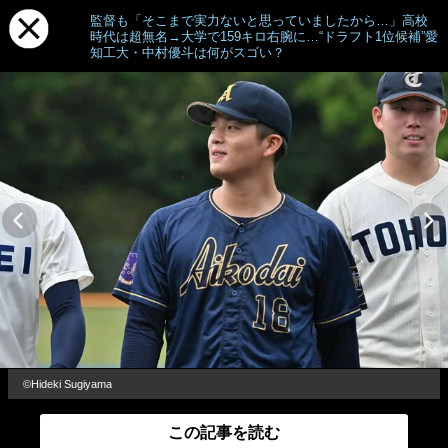
監督も「そこまで実力ないと思っていましたから…」高校
時代は超無名→大学で159キロ右腕に…“ドラフト1位候補”愛
知工大・中村優斗は何がスゴい？
©︎Hideki Sugiyama
この記事を読む