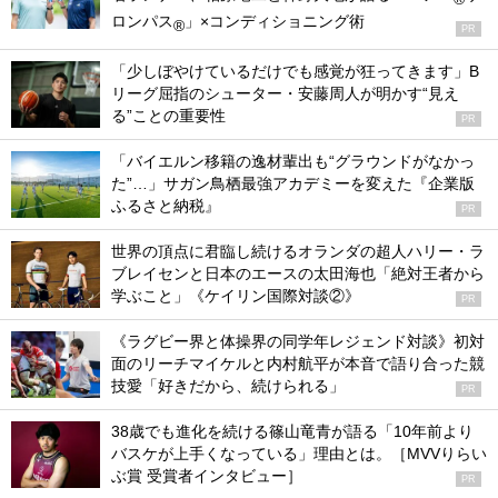
ロンパス
」×コンディショニング術
®
PR
「少しぼやけているだけでも感覚が狂ってきます」B
リーグ屈指のシューター・安藤周人が明かす“見え
る”ことの重要性
PR
「バイエルン移籍の逸材輩出も“グラウンドがなかっ
た”…」サガン鳥栖最強アカデミーを変えた『企業版
ふるさと納税』
PR
世界の頂点に君臨し続けるオランダの超人ハリー・ラ
ブレイセンと日本のエースの太田海也「絶対王者から
学ぶこと」《ケイリン国際対談②》
PR
《ラグビー界と体操界の同学年レジェンド対談》初対
面のリーチマイケルと内村航平が本音で語り合った競
技愛「好きだから、続けられる」
PR
38歳でも進化を続ける篠山竜青が語る「10年前より
バスケが上手くなっている」理由とは。［MVVりらい
ぶ賞 受賞者インタビュー］
PR