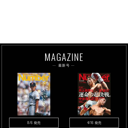
MAGAZINE
最新号
8/6
4/16
発売
発売