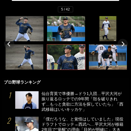
5 / 42
プロ野球ランキング
仙台育英で準優勝→ドラ1入団…平沢大河が
振り返るロッテでの9年間「殻を破りきれ
ず…もっと貪欲に方法を探していたら」「西
武移籍はいいキッカケ」
「僕だろうな、と覚悟はしていました」現役
ドラフトでロッテ→西武へ…平沢大河が移籍
2年目で“覚醒”の理由「目的が明確に」大き