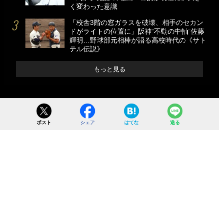
く変わった意識
「校舎3階の窓ガラスを破壊、相手のセカン
ドがライトの位置に」阪神“不動の中軸”佐藤
輝明…野球部元相棒が語る高校時代の《サト
テル伝説》
もっと見る
ポスト
シェア
はてな
送る