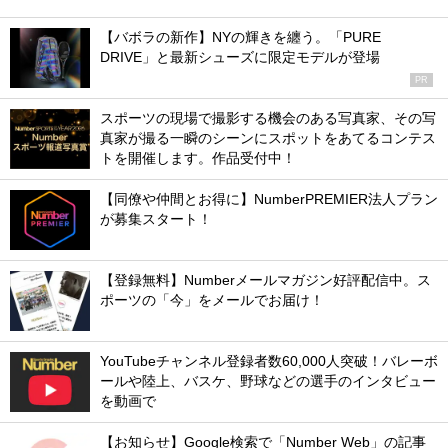
【バボラの新作】NYの輝きを纏う。「PURE
DRIVE」と最新シューズに限定モデルが登場
PR
スポーツの現場で撮影する機会のある写真家、その写
真家が撮る一瞬のシーンにスポットをあてるコンテス
トを開催します。作品受付中！
【同僚や仲間とお得に】NumberPREMIER法人プラン
が募集スタート！
【登録無料】Numberメールマガジン好評配信中。ス
ポーツの「今」をメールでお届け！
YouTubeチャンネル登録者数60,000人突破！バレーボ
ールや陸上、バスケ、野球などの選手のインタビュー
を動画で
【お知らせ】Google検索で「Number Web」の記事