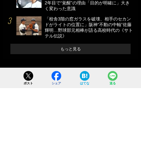
2年目で“覚醒”の理由「目的が明確に」大き
く変わった意識
「校舎3階の窓ガラスを破壊、相手のセカン
ドがライトの位置に」阪神“不動の中軸”佐藤
輝明…野球部元相棒が語る高校時代の《サト
テル伝説》
もっと見る
ポスト
シェア
はてな
送る