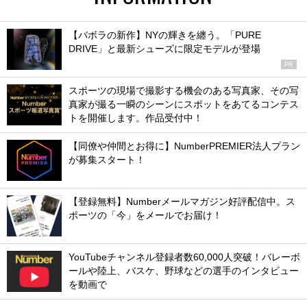
【バボラの新作】NYの輝きを纏う。「PURE
DRIVE」と最新シューズに限定モデルが登場
PR
スポーツの現場で撮影する機会のある写真家、その写
真家が撮る一瞬のシーンにスポットをあてるコンテス
トを開催します。作品受付中！
【同僚や仲間とお得に】NumberPREMIER法人プラン
が募集スタート！
【登録無料】Numberメールマガジン好評配信中。ス
ポーツの「今」をメールでお届け！
YouTubeチャンネル登録者数60,000人突破！バレーボ
ールや陸上、バスケ、野球などの選手のインタビュー
を動画で