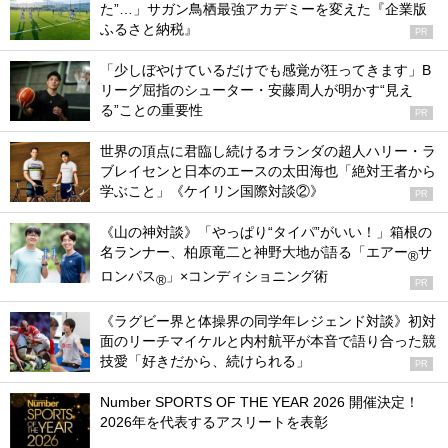
た”…」サガン鳥栖最強アカデミーを変えた『企業版
ふるさと納税』
PR
「少しぼやけているだけでも感覚が狂ってきます」B
リーグ屈指のシューター・安藤周人が明かす“見え
る”ことの重要性
PR
世界の頂点に君臨し続けるオランダの超人ハリー・ラ
ブレイセンと日本のエースの太田海也「絶対王者から
学ぶこと」《ケイリン国際対談②》
PR
《山の神対談》「やっぱり“タイパ”がいい！」箱根の
名ランナー、柏原竜二と神野大地が語る「エアー
サ
®
ロンパス
」×コンディショニング術
®
PR
《ラグビー界と体操界の同学年レジェンド対談》初対
面のリーチマイケルと内村航平が本音で語り合った競
技愛「好きだから、続けられる」
PR
Number SPORTS OF THE YEAR 2026 開催決定！
2026年を代表するアスリートを表彰