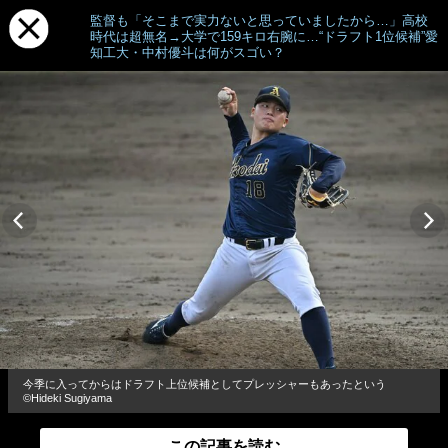
監督も「そこまで実力ないと思っていましたから…」高校
時代は超無名→大学で159キロ右腕に…“ドラフト1位候補”愛
知工大・中村優斗は何がスゴい？
今季に入ってからはドラフト上位候補としてプレッシャーもあったという
©︎Hideki Sugiyama
この記事を読む