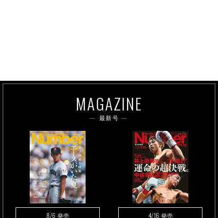
MAGAZINE
最新号
8/6
4/16
発売
発売