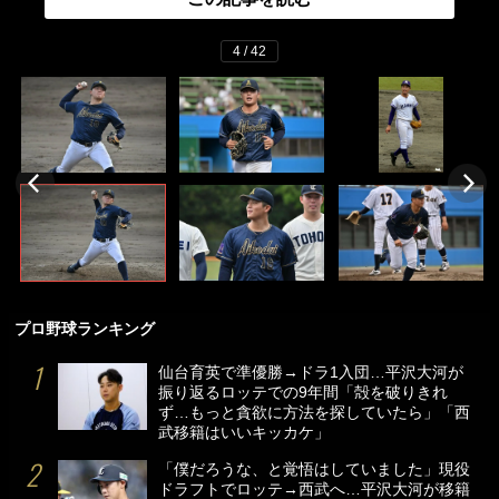
4 / 42
プロ野球ランキング
仙台育英で準優勝→ドラ1入団…平沢大河が
振り返るロッテでの9年間「殻を破りきれ
ず…もっと貪欲に方法を探していたら」「西
武移籍はいいキッカケ」
「僕だろうな、と覚悟はしていました」現役
ドラフトでロッテ→西武へ…平沢大河が移籍