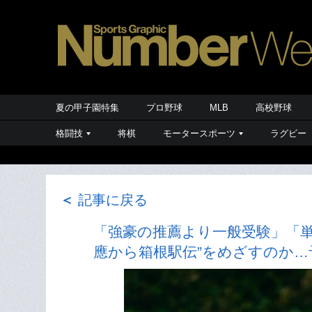
夏の甲子園特集
プロ野球
MLB
高校野球
格闘技
将棋
モータースポーツ
ラグビー
＜
記事に戻る
「強豪の推薦より一般受験」「単
應から箱根駅伝”をめざすのか…