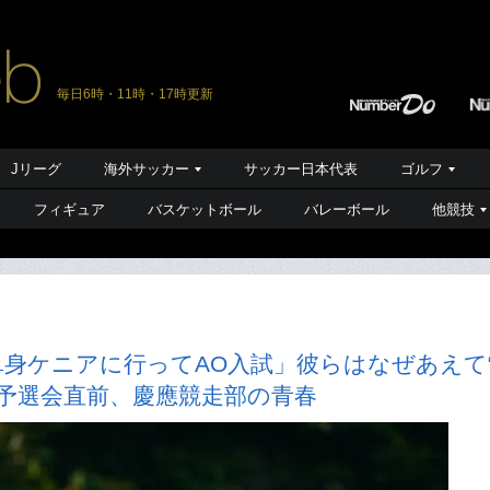
毎日6時・11時・17時更新
Jリーグ
海外サッカー
サッカー日本代表
ゴルフ
フィギュア
バスケットボール
バレーボール
他競技
身ケニアに行ってAO入試」彼らはなぜあえて
予選会直前、慶應競走部の青春