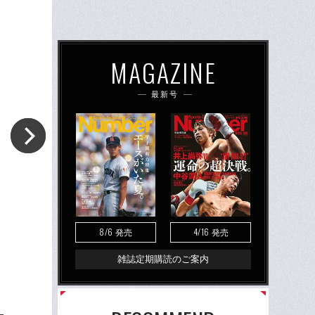
MAGAZINE
最新号
8/6
4/16
発売
発売
雑誌定期購読のご案内