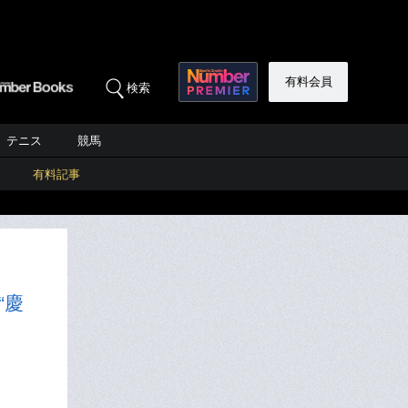
有料会員
検索
テニス
競馬
有料記事
“慶