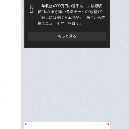
「年収は4000万円の選手も…」箱根駅
東大
伝“山の神”が率いる新チームの“規格外”…
70
「陸上には稼げる余地が」「来年から本
「
気でニューイヤーを狙う」
出
は
もっと見る