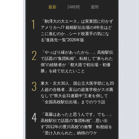
最新
24時間
週間
「駒澤大の大エース」は実業団に行かず
東大
アメリカへ!? 箱根駅伝出場の4年生はど
人
こに進むのか…シード校選手の気にな
なし
る“進路先一覧”2026年版
「
「やっぱり縁があったから…」高校駅伝
不
で話題の“集団転校”…転校して“来られた
郎
側”の経験者が「都大路で初出場・初優
い
勝」を経て伝えたいこと
「
東大・京大30人、国公立大医学部にも20
箱
人超の合格者…富山の超進学校がスポ薦
題
なしで“県大会31連覇中”王者を倒して
語っ
「全国高校駅伝出場」までのウラ話
に
「葛藤はあったと思うんです。でも…」
青学
高校駅伝で話題の“集団転校”…思い出
の緊
す“2012年の豊川高校”の衝撃 転校組を
「
「受け入れられた」納得のワケ
定の