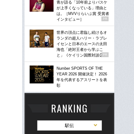
青が語る「10年前よりバスケ
が上手くなっている」理由と
は。［MVVりらいぶ賞 受賞者
インタビュー］
PR
世界の頂点に君臨し続けるオ
ランダの超人ハリー・ラブレ
イセンと日本のエースの太田
海也「絶対王者から学ぶこ
と」《ケイリン国際対談②》
PR
Number SPORTS OF THE
YEAR 2026 開催決定！ 2026
年を代表するアスリートを表
彰
RANKING
駅伝