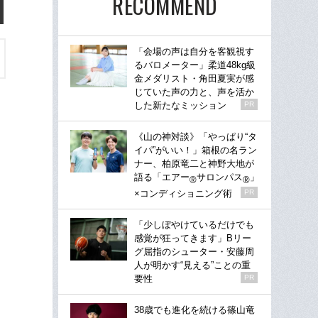
RECOMMEND
「会場の声は自分を客観視す
るバロメーター」柔道48kg級
金メダリスト・角田夏実が感
じていた声の力と、声を活か
した新たなミッション
PR
《山の神対談》「やっぱり“タ
イパ”がいい！」箱根の名ラン
ナー、柏原竜二と神野大地が
語る「エアー
サロンパス
」
®
®
×コンディショニング術
PR
「少しぼやけているだけでも
感覚が狂ってきます」Bリー
グ屈指のシューター・安藤周
人が明かす“見える”ことの重
要性
PR
38歳でも進化を続ける篠山竜