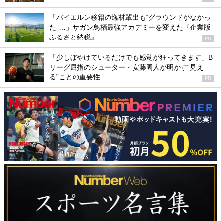
「バイエルン移籍の逸材輩出も“グラウンドがなかっ
た”…」サガン鳥栖最強アカデミーを変えた『企業版
ふるさと納税』
PR
「少しぼやけているだけでも感覚が狂ってきます」B
リーグ屈指のシューター・安藤周人が明かす“見え
る”ことの重要性
PR