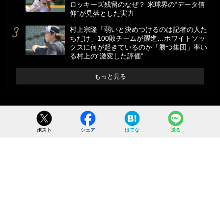
ロッキーズ残留のなぜ？ 米球界の“データ信
仰”が見落とした実力
村上宗隆「弱いと決めつけるのは記者の人た
ちだけ」100敗チームが躍進…ホワイトソッ
クスに何が起きているのか「勝つ集団」率い
る村上の“激変した評価”
もっと見る
ポスト
シェア
はてな
送る