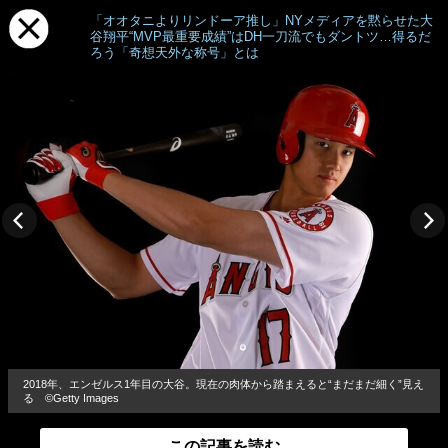
「オオタニよりリンドーア推し」NYメディアを黙らせた大
谷翔平“MVP最重要成績”はDH一刀流でもダントツ…得るだ
ろう「奇想天外な称号」とは
2018年、エンゼルス1年目の大谷。現在の肉体から踏まえると“まだまだ細く”見え
る ©Getty Images
この記事を読む