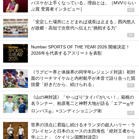
バスケが上手くなっている」理由とは。［MVVりらい
ぶ賞 受賞者インタビュー］
PR
「安定した場所にとどまれば成長は止まる」西内悠人
が故郷・高知で次世代へ伝えた“挑戦する力”
PR
Number SPORTS OF THE YEAR 2026 開催決定！
2026年を代表するアスリートを表彰
《ラグビー界と体操界の同学年レジェンド対談》初対
面のリーチマイケルと内村航平が本音で語り合った競
技愛「好きだから、続けられる」
PR
《山の神対談》「やっぱり“タイパ”がいい！」箱根の
名ランナー、柏原竜二と神野大地が語る「エアー
サ
®
ロンパス
」×コンディショニング術
®
PR
世界の頂点に君臨し続けるオランダの超人ハリー・ラ
ブレイセンと日本のエースの太田海也「絶対王者から
学ぶこと」《ケイリン国際対談②》
PR