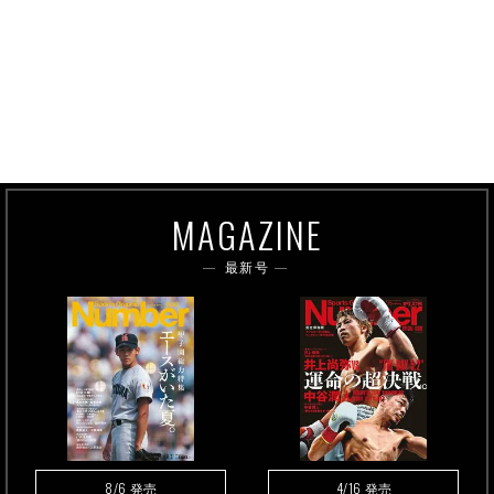
MAGAZINE
最新号
8/6
4/16
発売
発売