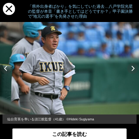
「県外出身者ばかり」を気にしていた過去…八戸学院光星
の監督が本音「書き手としてはどうですか？」甲子園決勝
で“地元の選手”を先発させた理由
仙台育英を率いる須江航監督（41歳） ©Hideki Sugiyama
この記事を読む