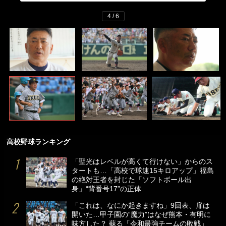
4 / 6
高校野球ランキング
「聖光はレベルが高くて行けない」からのス
タートも…「高校で球速15キロアップ」福島
の絶対王者を封じた「ソフトボール出
身」“背番号17”の正体
「これは、なにか起きますね」9回表、扉は
開いた…甲子園の“魔力”はなぜ熊本・有明に
味方した？ 蘇る「令和最強チームの敗戦」