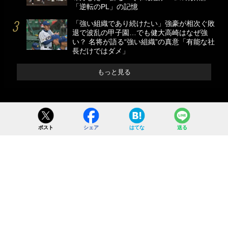
「逆転のPL」の記憶
「強い組織であり続けたい」強豪が相次ぐ敗
退で波乱の甲子園…でも健大高崎はなぜ強
い？ 名将が語る“強い組織”の真意「有能な社
長だけではダメ」
もっと見る
ポスト
シェア
はてな
送る