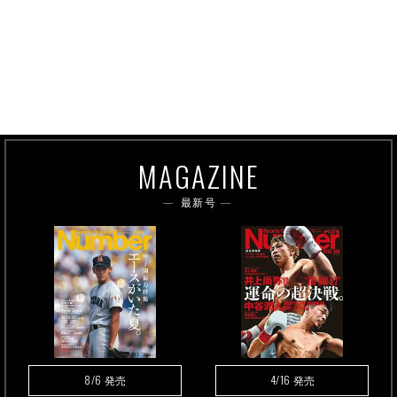
MAGAZINE
最新号
8/6
4/16
発売
発売