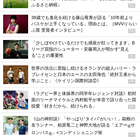
ふるさと納税』
PR
38歳でも進化を続ける篠山竜青が語る「10年前より
バスケが上手くなっている」理由とは。［MVVりらい
ぶ賞 受賞者インタビュー］
PR
「少しぼやけているだけでも感覚が狂ってきます」B
リーグ屈指のシューター・安藤周人が明かす“見え
る”ことの重要性
PR
世界の頂点に君臨し続けるオランダの超人ハリー・ラ
ブレイセンと日本のエースの太田海也「絶対王者から
学ぶこと」《ケイリン国際対談②》
PR
《ラグビー界と体操界の同学年レジェンド対談》初対
面のリーチマイケルと内村航平が本音で語り合った競
技愛「好きだから、続けられる」
PR
《山の神対談》「やっぱり“タイパ”がいい！」箱根の
名ランナー、柏原竜二と神野大地が語る「エアー
サ
®
ロンパス
」×コンディショニング術
®
PR