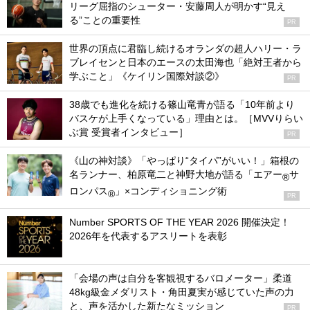
リーグ屈指のシューター・安藤周人が明かす“見え
る”ことの重要性
PR
世界の頂点に君臨し続けるオランダの超人ハリー・ラ
ブレイセンと日本のエースの太田海也「絶対王者から
学ぶこと」《ケイリン国際対談②》
PR
38歳でも進化を続ける篠山竜青が語る「10年前より
バスケが上手くなっている」理由とは。［MVVりらい
ぶ賞 受賞者インタビュー］
PR
《山の神対談》「やっぱり“タイパ”がいい！」箱根の
名ランナー、柏原竜二と神野大地が語る「エアー
サ
®
ロンパス
」×コンディショニング術
®
PR
Number SPORTS OF THE YEAR 2026 開催決定！
2026年を代表するアスリートを表彰
「会場の声は自分を客観視するバロメーター」柔道
48kg級金メダリスト・角田夏実が感じていた声の力
と、声を活かした新たなミッション
PR