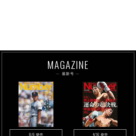
MAGAZINE
最新号
8/6
4/16
発売
発売