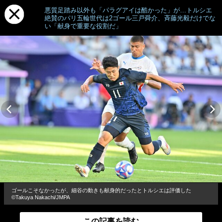
悪質足踏み以外も「パラグアイは酷かった」が…トルシエ
絶賛のパリ五輪世代は2ゴール三戸舜介、斉藤光毅だけでな
い「献身で重要な役割だ」
ゴールこそなかったが、細谷の動きも献身的だったとトルシエは評価した
©Takuya Nakachi/JMPA
この記事を読む