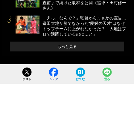
直前まで続けた取材を公開《追悼・田村修一
さん》
「えっ、なんで？」監督からまさかの宣告…
鎌田大地が勝てなかった“愛媛の天才”はなぜ
トップチームに上がれなかった？「大地はプ
ロで活躍しているのに…と」
もっと見る
ポスト
シェア
はてな
送る