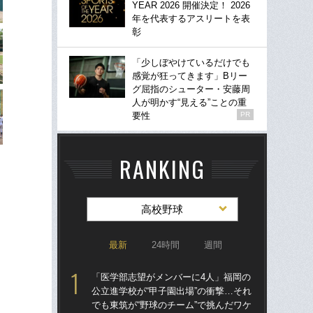
YEAR 2026 開催決定！ 2026
年を代表するアスリートを表
彰
「少しぼやけているだけでも
感覚が狂ってきます」Bリー
グ屈指のシューター・安藤周
人が明かす“見える”ことの重
要性
PR
RANKING
高校野球
最新
24時間
週間
「医学部志望がメンバーに4人」福岡の
祖父
公立進学校が“甲子園出場”の衝撃…それ
北
でも東筑が“野球のチーム”で挑んだワケ
へ？