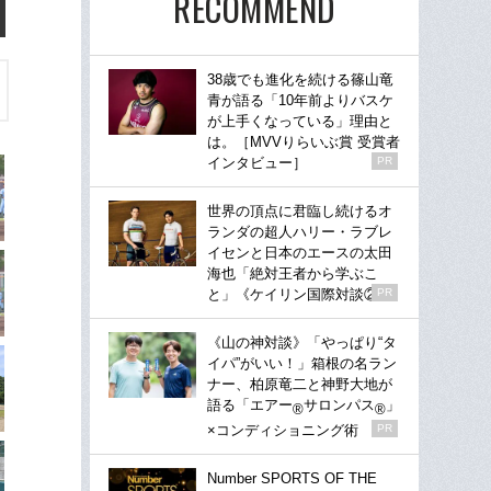
RECOMMEND
38歳でも進化を続ける篠山竜
青が語る「10年前よりバスケ
が上手くなっている」理由と
は。［MVVりらいぶ賞 受賞者
インタビュー］
PR
世界の頂点に君臨し続けるオ
ランダの超人ハリー・ラブレ
イセンと日本のエースの太田
海也「絶対王者から学ぶこ
と」《ケイリン国際対談②》
PR
《山の神対談》「やっぱり“タ
イパ”がいい！」箱根の名ラン
ナー、柏原竜二と神野大地が
語る「エアー
サロンパス
」
®
®
×コンディショニング術
PR
Number SPORTS OF THE