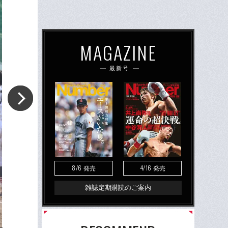
MAGAZINE
最新号
8/6
4/16
発売
発売
雑誌定期購読のご案内