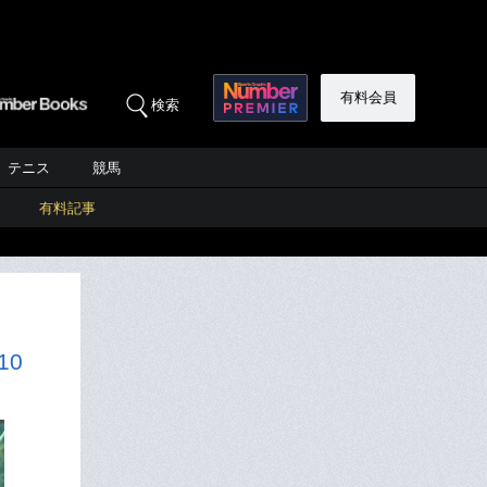
有料会員
検索
テニス
競馬
有料記事
10