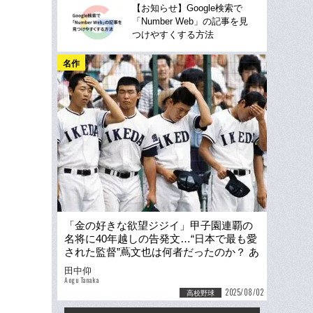
【お知らせ】Google検索で
「Number Web」の記事を見
つけやすくする方法
名作
「金の好きな欲望ジジイ」甲子園連覇の
名将に40年越しの告発文…“日本で最も愛
された監督”蔦文也は何者だったのか？ あ
のPL学園との名試合“本当の敗因”
田中仰
Aogu Tanaka
2025/08/02
高校野球