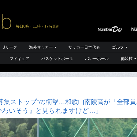
毎日6時・11時・17時更新
Jリーグ
海外サッカー
サッカー日本代表
ゴルフ
フィギュア
バスケットボール
バレーボール
他競技
募集ストップ”の衝撃…和歌山南陵高が「全部員
かわいそう』と見られますけど…」