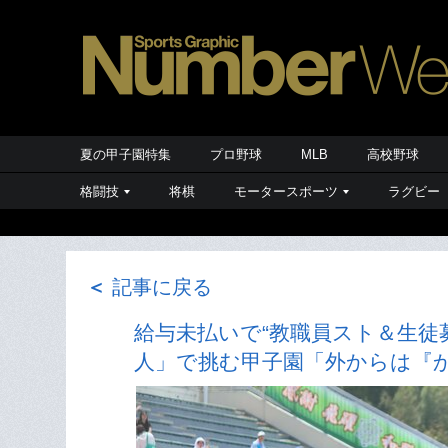
夏の甲子園特集
プロ野球
MLB
高校野球
格闘技
将棋
モータースポーツ
ラグビー
＜
記事に戻る
給与未払いで“教職員スト＆生徒
人」で挑む甲子園「外からは『