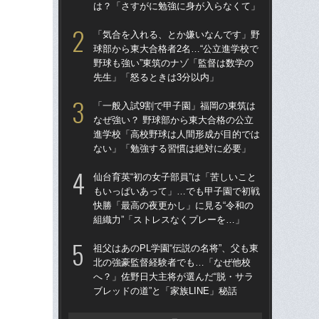
は？「さすがに勉強に身が入らなくて」
ブレ
「気合を入れる、とか嫌いなんです」野
「
球部から東大合格者2名…“公立進学校で
球部
野球も強い”東筑のナゾ「監督は数学の
野球
先生」「怒るときは3分以内」
先
「一般入試9割で甲子園」福岡の東筑は
「
なぜ強い？ 野球部から東大合格の公立
公立
進学校「高校野球は人間形成が目的では
でも
ない」「勉強する習慣は絶対に必要」
は
仙台育英“初の女子部員”は「苦しいこと
仙台
もいっぱいあって」…でも甲子園で初戦
も
快勝「最高の夜更かし」に見る“令和の
快勝
組織力”「ストレスなくプレーを…」
組織
祖父はあのPL学園“伝説の名将”、父も東
「
北の強豪監督経験者でも…「なぜ他校
なぜ
へ？」佐野日大主将が選んだ“脱・サラ
進
ブレッドの道”と「家族LINE」秘話
な