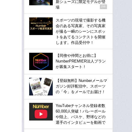
新シューズに限定モデルが登
場
PR
スポーツの現場で撮影する機
会のある写真家、その写真家
が撮る一瞬のシーンにスポッ
トをあてるコンテストを開催
します。作品受付中！
【同僚や仲間とお得に】
NumberPREMIER法人プラン
が募集スタート！
【登録無料】Numberメールマ
ガジン好評配信中。スポーツ
の「今」をメールでお届け！
YouTubeチャンネル登録者数
60,000人突破！バレーボール
や陸上、バスケ、野球などの
選手のインタビューを動画で