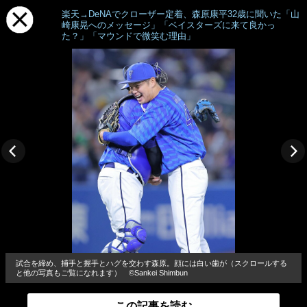
楽天→DeNAでクローザー定着、森原康平32歳に聞いた「山
崎康晃へのメッセージ」「ベイスターズに来て良かっ
た？」「マウンドで微笑む理由」
試合を締め、捕手と握手とハグを交わす森原。顔には白い歯が（スクロールする
と他の写真もご覧になれます） ©Sankei Shimbun
この記事を読む