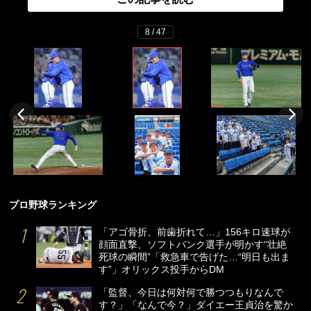
8 / 47
プロ野球ランキング
「アゴ骨折、前歯折れて…」156キロ速球が
顔面直撃、ソフトバンク選手が明かす“壮絶
死球の瞬間”「救急車で告げた…“明日も出ま
す”」オリックス投手からDM
「監督、今日は何対何で勝つつもりなんで
す？」「なんで今？」ダイエー王貞治を驚か