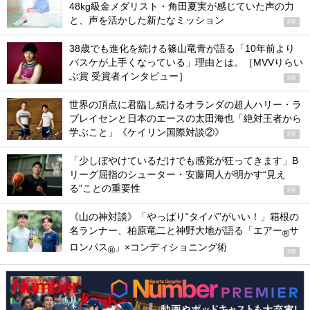
48kg級金メダリスト・角田夏実が感じていた声の力
と、声を活かした新たなミッション
PR
38歳でも進化を続ける篠山竜青が語る「10年前より
バスケが上手くなっている」理由とは。［MVVりらい
ぶ賞 受賞者インタビュー］
PR
世界の頂点に君臨し続けるオランダの超人ハリー・ラ
ブレイセンと日本のエースの太田海也「絶対王者から
学ぶこと」《ケイリン国際対談②》
PR
「少しぼやけているだけでも感覚が狂ってきます」B
リーグ屈指のシューター・安藤周人が明かす“見え
る”ことの重要性
PR
《山の神対談》「やっぱり“タイパ”がいい！」箱根の
名ランナー、柏原竜二と神野大地が語る「エアー
サ
®
ロンパス
」×コンディショニング術
®
PR