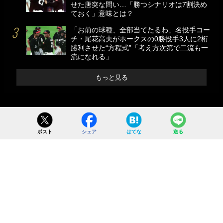
せた唐突な問い…「勝つシナリオは7割決め
ておく」意味とは？
「お前の球種、全部当てたるわ」名投手コー
チ・尾花高夫がホークスの0勝投手3人に2桁
勝利させた“方程式”「考え方次第で二流も一
流になれる」
もっと見る
ポスト
シェア
はてな
送る