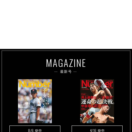
MAGAZINE
最新号
8/6
4/16
発売
発売