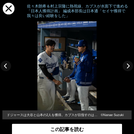
佐々木朗希＆村上宗隆に熱視線、カブスが水面下で進める
「日本人獲得計画」 編成本部長は日本通「セイヤ獲得で
我々は良い経験をした」
ドジャースは大谷と山本の2人を獲得。カブスが目指すのは… ©Nanae Suzuki
この記事を読む