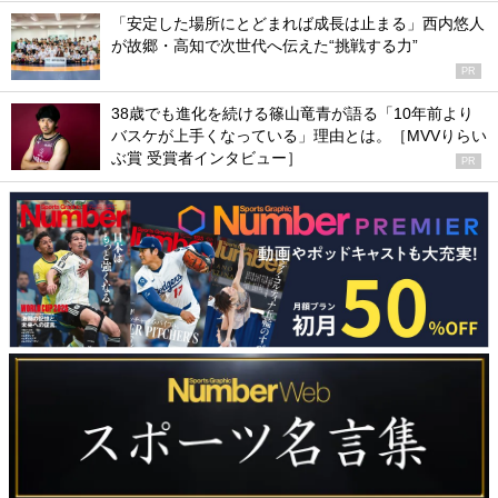
「安定した場所にとどまれば成長は止まる」西内悠人
が故郷・高知で次世代へ伝えた“挑戦する力”
PR
38歳でも進化を続ける篠山竜青が語る「10年前より
バスケが上手くなっている」理由とは。［MVVりらい
ぶ賞 受賞者インタビュー］
PR