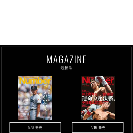
MAGAZINE
最新号
8/6
4/16
発売
発売