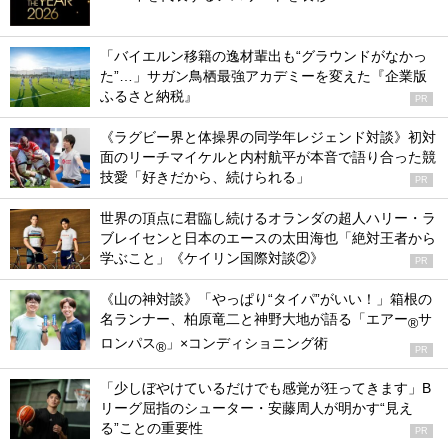
「バイエルン移籍の逸材輩出も“グラウンドがなかっ
た”…」サガン鳥栖最強アカデミーを変えた『企業版
ふるさと納税』
PR
《ラグビー界と体操界の同学年レジェンド対談》初対
面のリーチマイケルと内村航平が本音で語り合った競
技愛「好きだから、続けられる」
PR
世界の頂点に君臨し続けるオランダの超人ハリー・ラ
ブレイセンと日本のエースの太田海也「絶対王者から
学ぶこと」《ケイリン国際対談②》
PR
《山の神対談》「やっぱり“タイパ”がいい！」箱根の
名ランナー、柏原竜二と神野大地が語る「エアー
サ
®
ロンパス
」×コンディショニング術
®
PR
「少しぼやけているだけでも感覚が狂ってきます」B
リーグ屈指のシューター・安藤周人が明かす“見え
る”ことの重要性
PR