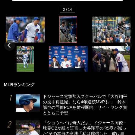
2 / 14
MLBランキング
ドジャース電撃加入スクーバルで「大谷翔平
の投手負担減」なら4年連続MVPも…「鈴木
誠也の同僚PCAを射程圏内」サイ・ヤング賞
とともに予想
「ショウヘイは奇人だよ」ドジャース同僚・
球界OBが続々証言…大谷翔平の“盗塁が減っ
た”その本当の意味「私は確信した…彼は狙