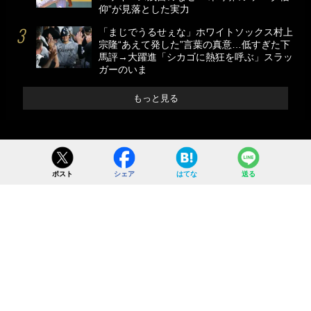
仰”が見落とした実力
「まじでうるせぇな」ホワイトソックス村上
宗隆“あえて発した”言葉の真意…低すぎた下
馬評→大躍進「シカゴに熱狂を呼ぶ」スラッ
ガーのいま
もっと見る
ポスト
シェア
はてな
送る