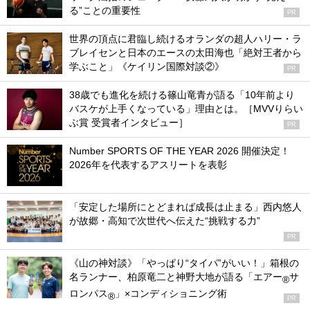
る”ことの重要性
PR
世界の頂点に君臨し続けるオランダの超人ハリー・ラ
ブレイセンと日本のエースの太田海也「絶対王者から
学ぶこと」《ケイリン国際対談②》
PR
38歳でも進化を続ける篠山竜青が語る「10年前より
バスケが上手くなっている」理由とは。［MVVりらい
ぶ賞 受賞者インタビュー］
PR
Number SPORTS OF THE YEAR 2026 開催決定！
2026年を代表するアスリートを表彰
「安定した場所にとどまれば成長は止まる」西内悠人
が故郷・高知で次世代へ伝えた“挑戦する力”
PR
《山の神対談》「やっぱり“タイパ”がいい！」箱根の
名ランナー、柏原竜二と神野大地が語る「エアー
サ
®
ロンパス
」×コンディショニング術
®
PR