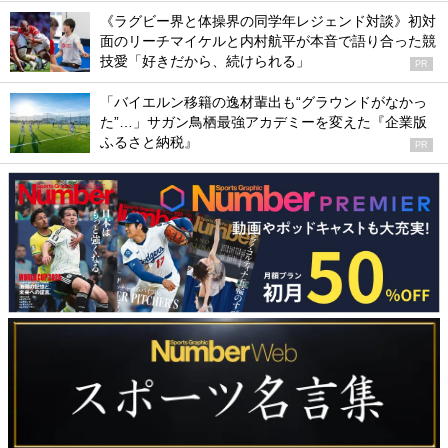
《ラグビー界と体操界の同学年レジェンド対談》初対
面のリーチマイケルと内村航平が本音で語り合った競
技愛「好きだから、続けられる」
PR
「バイエルン移籍の逸材輩出も“グラウンドがなかっ
た”…」サガン鳥栖最強アカデミーを変えた『企業版
ふるさと納税』
PR