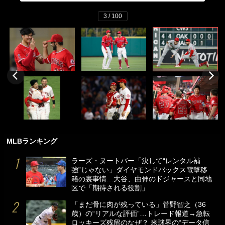
3 / 100
MLBランキング
ラーズ・ヌートバー「決して“レンタル補
強”じゃない」ダイヤモンドバックス電撃移
籍の裏事情…大谷、由伸のドジャースと同地
区で「期待される役割」
「まだ骨に肉が残っている」菅野智之（36
歳）の“リアルな評価”…トレード報道→急転
ロッキーズ残留のなぜ？ 米球界の“データ信