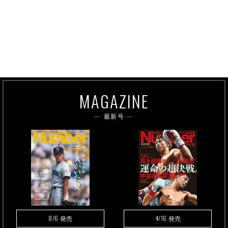
MAGAZINE
最新号
8/6
4/16
発売
発売