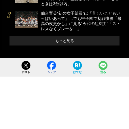
ときは3分以内」
仙台育英“初の女子部員”は「苦しいこともい
っぱいあって」…でも甲子園で初戦快勝「最
高の夜更かし」に見る“令和の組織力”「スト
レスなくプレーを…」
もっと見る
ポスト
シェア
はてな
送る