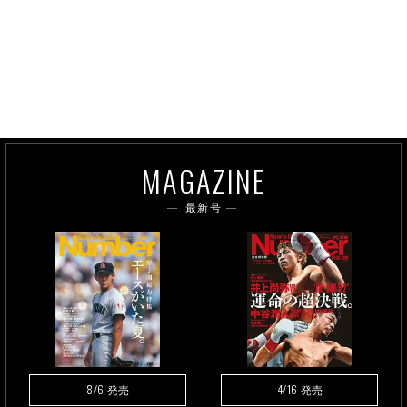
MAGAZINE
最新号
8/6
4/16
発売
発売