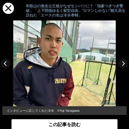
和歌山の無名公立校がなぜセンバツに？「強豪つぎつぎ撃
破」「上下関係ゆるく髪型自由」“ロマンしかない”耐久高を
訪ねた「エースの名は冷水孝輔」
インタビューに応じてくれた冷水 ©Yuji Yanagawa
この記事を読む