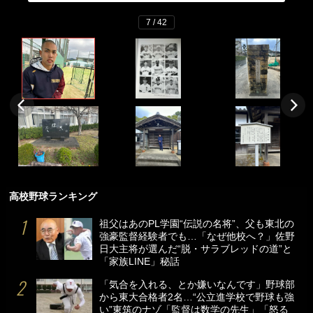
7 / 42
高校野球ランキング
祖父はあのPL学園“伝説の名将”、父も東北の
強豪監督経験者でも…「なぜ他校へ？」佐野
日大主将が選んだ“脱・サラブレッドの道”と
「家族LINE」秘話
「気合を入れる、とか嫌いなんです」野球部
から東大合格者2名…“公立進学校で野球も強
い”東筑のナゾ「監督は数学の先生」「怒る