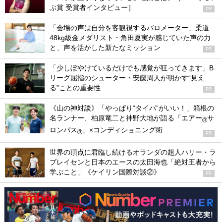
ぶ賞 受賞者インタビュー］
PR
「会場の声は自分を客観視するバロメーター」柔道
48kg級金メダリスト・角田夏実が感じていた声の力
と、声を活かした新たなミッション
PR
「少しぼやけているだけでも感覚が狂ってきます」B
リーグ屈指のシューター・安藤周人が明かす“見え
る”ことの重要性
PR
《山の神対談》「やっぱり“タイパ”がいい！」箱根の
名ランナー、柏原竜二と神野大地が語る「エアー
サ
®
ロンパス
」×コンディショニング術
®
PR
世界の頂点に君臨し続けるオランダの超人ハリー・ラ
ブレイセンと日本のエースの太田海也「絶対王者から
学ぶこと」《ケイリン国際対談②》
PR