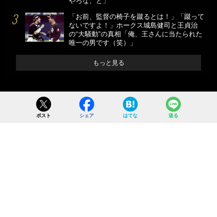
やろな、と」
「お前、監督の椅子を蹴るとは！」「蹴って
ないですよ！」ホークス城島健司と王貞治
の“大騒動”の真相「俺、王さんに当たられた
唯一の男です（笑）」
もっと見る
ポスト
シェア
はてな
送る