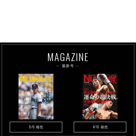
MAGAZINE
最新号
8/6
4/16
発売
発売