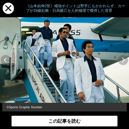
《山本由伸2世》補強ポイントは野手にもかかわらず、カー
プが19歳右腕・日高暖己を人的補償で獲得した背景
©Sports Graphic Number
この記事を読む