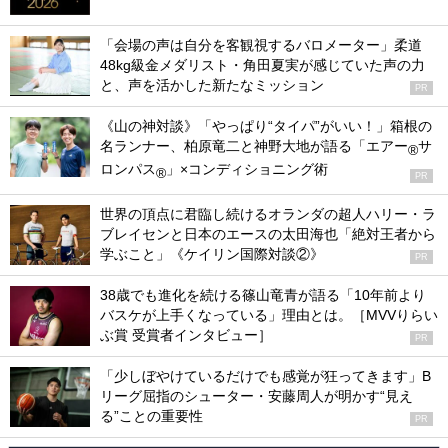
「会場の声は自分を客観視するバロメーター」柔道
48kg級金メダリスト・角田夏実が感じていた声の力
と、声を活かした新たなミッション
PR
《山の神対談》「やっぱり“タイパ”がいい！」箱根の
名ランナー、柏原竜二と神野大地が語る「エアー
サ
®
ロンパス
」×コンディショニング術
®
PR
世界の頂点に君臨し続けるオランダの超人ハリー・ラ
ブレイセンと日本のエースの太田海也「絶対王者から
学ぶこと」《ケイリン国際対談②》
PR
38歳でも進化を続ける篠山竜青が語る「10年前より
バスケが上手くなっている」理由とは。［MVVりらい
ぶ賞 受賞者インタビュー］
PR
「少しぼやけているだけでも感覚が狂ってきます」B
リーグ屈指のシューター・安藤周人が明かす“見え
る”ことの重要性
PR