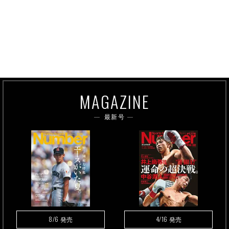
MAGAZINE
最新号
8/6
4/16
発売
発売