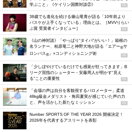
学ぶこと」《ケイリン国際対談②》
PR
38歳でも進化を続ける篠山竜青が語る「10年前より
バスケが上手くなっている」理由とは。［MVVりらい
ぶ賞 受賞者インタビュー］
PR
《山の神対談》「やっぱり“タイパ”がいい！」箱根の
名ランナー、柏原竜二と神野大地が語る「エアー
サ
®
ロンパス
」×コンディショニング術
®
PR
「少しぼやけているだけでも感覚が狂ってきます」B
リーグ屈指のシューター・安藤周人が明かす“見え
る”ことの重要性
PR
「会場の声は自分を客観視するバロメーター」柔道
48kg級金メダリスト・角田夏実が感じていた声の力
と、声を活かした新たなミッション
PR
Number SPORTS OF THE YEAR 2026 開催決定！
2026年を代表するアスリートを表彰