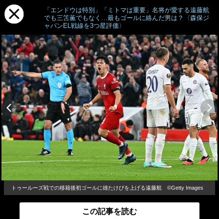
「エンドウは特別」「ミトマは重要」名将が愛する遠藤航
でも三笘薫でもなく…最もゴールに絡んだ男は？〈森保ジ
ャパンEL戦線を3つ星評価〉
トゥールーズ戦での移籍後初ゴールに雄たけびを上げる遠藤航 ©Getty Images
この記事を読む