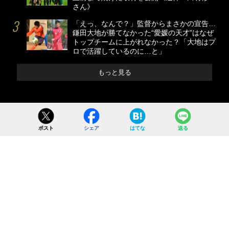
さん》
「えっ、なんで？」監督からまさかの宣告…
鎌田大地が勝てなかった“愛媛の天才”はなぜ
トップチームに上がれなかった？「大地はプ
ロで活躍しているのに…と」
もっと見る
ポスト
シェア
はてな
送る