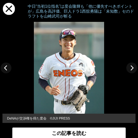
中日“当初1位指名”は度会隆輝も「他に優先すべきポイント
が」広島を高評価、巨人ドラ1西舘勇陽は「未知数」セのド
ラフトを山崎武司が斬る
DeNAが交渉権を得た度会 ©JIJI PRESS
この記事を読む