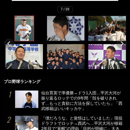
7 / 39
プロ野球ランキング
仙台育英で準優勝→ドラ1入団…平沢大河が
振り返るロッテでの9年間「殻を破りきれ
ず…もっと貪欲に方法を探していたら」「西
武移籍はいいキッカケ」
「僕だろうな、と覚悟はしていました」現役
ドラフトでロッテ→西武へ…平沢大河が移籍
2年目で“覚醒”の理由「目的が明確に」大き