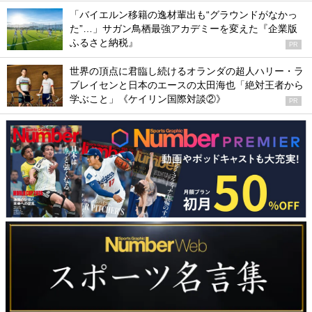
「バイエルン移籍の逸材輩出も“グラウンドがなかっ
た”…」サガン鳥栖最強アカデミーを変えた『企業版
ふるさと納税』
PR
世界の頂点に君臨し続けるオランダの超人ハリー・ラ
ブレイセンと日本のエースの太田海也「絶対王者から
学ぶこと」《ケイリン国際対談②》
PR