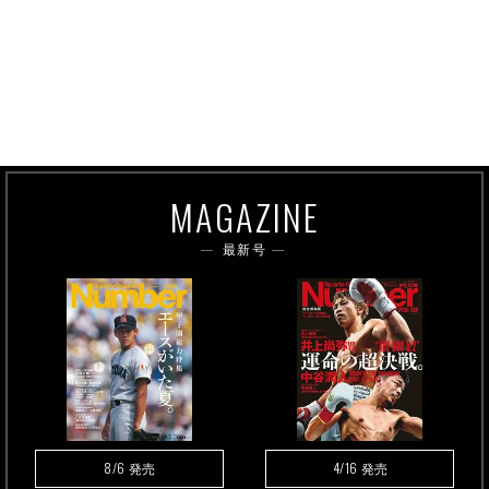
MAGAZINE
最新号
8/6
4/16
発売
発売