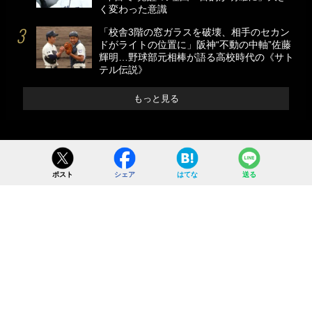
く変わった意識
「校舎3階の窓ガラスを破壊、相手のセカン
ドがライトの位置に」阪神“不動の中軸”佐藤
輝明…野球部元相棒が語る高校時代の《サト
テル伝説》
もっと見る
ポスト
シェア
はてな
送る