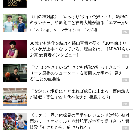
《山の神対談》「やっぱり“タイパ”がいい！」箱根の
名ランナー、柏原竜二と神野大地が語る「エアー
サ
®
ロンパス
」×コンディショニング術
®
PR
38歳でも進化を続ける篠山竜青が語る「10年前より
バスケが上手くなっている」理由とは。［MVVりらい
ぶ賞 受賞者インタビュー］
PR
「少しぼやけているだけでも感覚が狂ってきます」B
リーグ屈指のシューター・安藤周人が明かす“見え
る”ことの重要性
PR
「安定した場所にとどまれば成長は止まる」西内悠人
が故郷・高知で次世代へ伝えた“挑戦する力”
PR
《ラグビー界と体操界の同学年レジェンド対談》初対
面のリーチマイケルと内村航平が本音で語り合った競
技愛「好きだから、続けられる」
PR