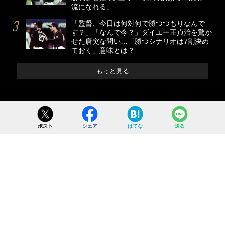
流になれる」
「監督、今日は何対何で勝つつもりなんで
す？」「なんで今？」ダイエー王貞治を驚か
せた唐突な問い…「勝つシナリオは7割決め
ておく」意味とは？
もっと見る
ポスト
シェア
はてな
送る