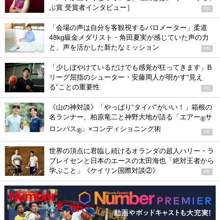
ぶ賞 受賞者インタビュー］
PR
「会場の声は自分を客観視するバロメーター」柔道
48kg級金メダリスト・角田夏実が感じていた声の力
と、声を活かした新たなミッション
PR
「少しぼやけているだけでも感覚が狂ってきます」B
リーグ屈指のシューター・安藤周人が明かす“見え
る”ことの重要性
PR
《山の神対談》「やっぱり“タイパ”がいい！」箱根の
名ランナー、柏原竜二と神野大地が語る「エアー
サ
®
ロンパス
」×コンディショニング術
®
PR
世界の頂点に君臨し続けるオランダの超人ハリー・ラ
ブレイセンと日本のエースの太田海也「絶対王者から
学ぶこと」《ケイリン国際対談②》
PR