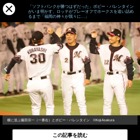
「ソフトバンクが勝つはずだった」ボビー・バレンタイン
がいま明かす、ロッテがプレーオフでホークスを追い詰め
るまで「福岡の神々が我々に…」
横に並ぶ藤田宗一（一番右）とボビー・バレンタイン ©Koji Asakura
この記事を読む