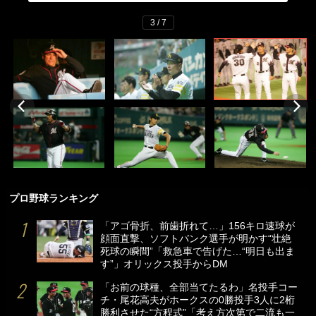
3 / 7
プロ野球ランキング
「アゴ骨折、前歯折れて…」156キロ速球が
顔面直撃、ソフトバンク選手が明かす“壮絶
死球の瞬間”「救急車で告げた…“明日も出ま
す”」オリックス投手からDM
「お前の球種、全部当てたるわ」名投手コー
チ・尾花高夫がホークスの0勝投手3人に2桁
勝利させた“方程式”「考え方次第で二流も一