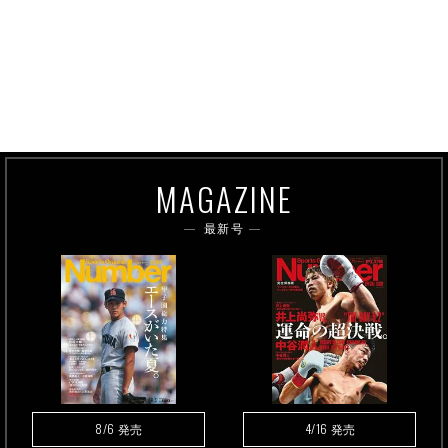
MAGAZINE
最新号
8/6
4/16
発売
発売