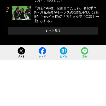
ておく」意味とは？
「お前の球種、全部当てたるわ」名投手コー
チ・尾花高夫がホークスの0勝投手3人に2桁
勝利させた“方程式”「考え方次第で二流も一
流になれる」
もっと見る
ポスト
シェア
はてな
送る