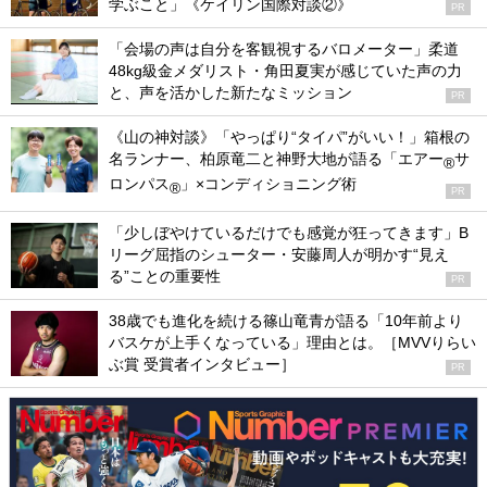
学ぶこと」《ケイリン国際対談②》
PR
「会場の声は自分を客観視するバロメーター」柔道
48kg級金メダリスト・角田夏実が感じていた声の力
と、声を活かした新たなミッション
PR
《山の神対談》「やっぱり“タイパ”がいい！」箱根の
名ランナー、柏原竜二と神野大地が語る「エアー
サ
®
ロンパス
」×コンディショニング術
®
PR
「少しぼやけているだけでも感覚が狂ってきます」B
リーグ屈指のシューター・安藤周人が明かす“見え
る”ことの重要性
PR
38歳でも進化を続ける篠山竜青が語る「10年前より
バスケが上手くなっている」理由とは。［MVVりらい
ぶ賞 受賞者インタビュー］
PR