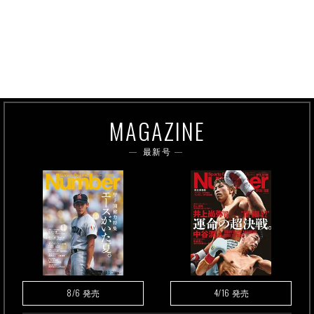
MAGAZINE
最新号
8/6
4/16
発売
発売