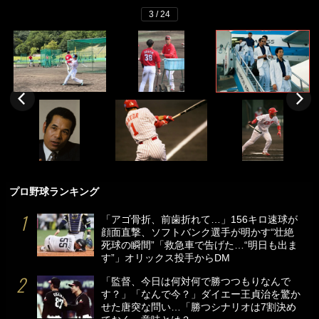
3 / 24
プロ野球ランキング
「アゴ骨折、前歯折れて…」156キロ速球が
顔面直撃、ソフトバンク選手が明かす“壮絶
死球の瞬間”「救急車で告げた…“明日も出ま
す”」オリックス投手からDM
「監督、今日は何対何で勝つつもりなんで
す？」「なんで今？」ダイエー王貞治を驚か
せた唐突な問い…「勝つシナリオは7割決め