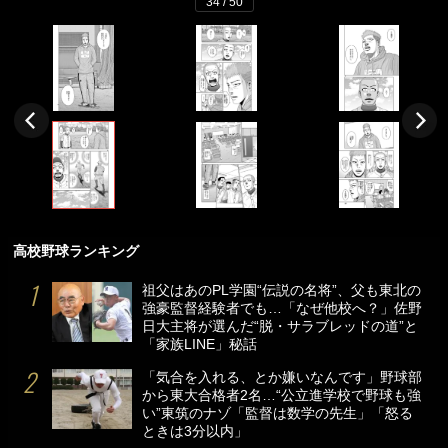
34 / 50
高校野球ランキング
祖父はあのPL学園“伝説の名将”、父も東北の
強豪監督経験者でも…「なぜ他校へ？」佐野
日大主将が選んだ“脱・サラブレッドの道”と
「家族LINE」秘話
「気合を入れる、とか嫌いなんです」野球部
から東大合格者2名…“公立進学校で野球も強
い”東筑のナゾ「監督は数学の先生」「怒る
ときは3分以内」