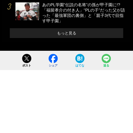
あのPL学園“伝説の名将”の孫が甲子園に!?
「福留孝介の付き人」“PLの子”だった父が語
った「最強軍団の裏側」と「親子3代で目指
す甲子園」
もっと見る
ポスト
シェア
はてな
送る