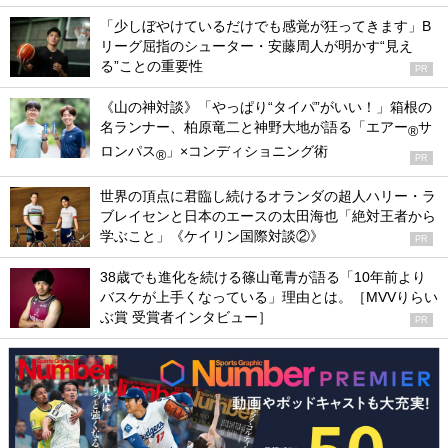
「少しぼやけているだけでも感覚が狂ってきます」B
リーグ屈指のシューター・安藤周人が明かす“見え
る”ことの重要性
PR
《山の神対談》「やっぱり“タイパ”がいい！」箱根の
名ランナー、柏原竜二と神野大地が語る「エアー
サ
®
ロンパス
」×コンディショニング術
®
PR
世界の頂点に君臨し続けるオランダの超人ハリー・ラ
ブレイセンと日本のエースの太田海也「絶対王者から
学ぶこと」《ケイリン国際対談②》
PR
38歳でも進化を続ける篠山竜青が語る「10年前より
バスケが上手くなっている」理由とは。［MVVりらい
ぶ賞 受賞者インタビュー］
PR