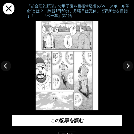
「超合理的野球」で甲子園を目指す監督の”ベースボール革
命“とは？「練習1日50分、月曜日は完休」で夢舞台を目指
す！――『ベー革』第1話
この記事を読む