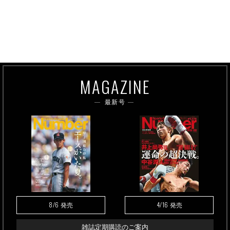
MAGAZINE
最新号
8/6
4/16
発売
発売
雑誌定期購読のご案内