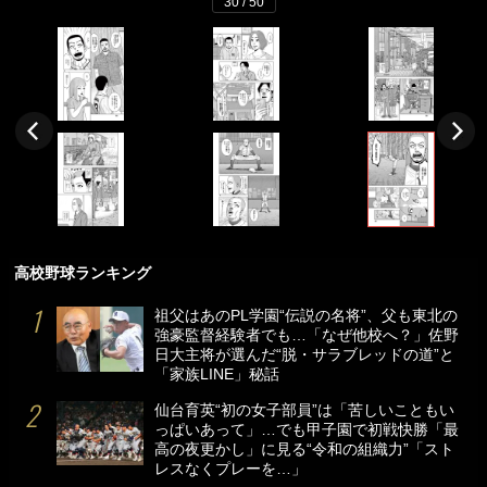
30 / 50
高校野球ランキング
祖父はあのPL学園“伝説の名将”、父も東北の
強豪監督経験者でも…「なぜ他校へ？」佐野
日大主将が選んだ“脱・サラブレッドの道”と
「家族LINE」秘話
仙台育英“初の女子部員”は「苦しいこともい
っぱいあって」…でも甲子園で初戦快勝「最
高の夜更かし」に見る“令和の組織力”「スト
レスなくプレーを…」