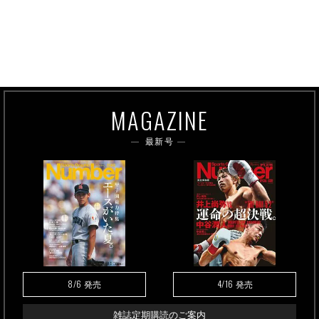
MAGAZINE
最新号
8/6
4/16
発売
発売
雑誌定期購読のご案内