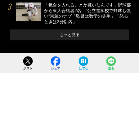
「気合を入れる、とか嫌いなんです」野球部
から東大合格者2名…“公立進学校で野球も強
い”東筑のナゾ「監督は数学の先生」「怒る
ときは3分以内」
もっと見る
ポスト
シェア
はてな
送る