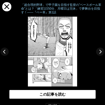
「超合理的野球」で甲子園を目指す監督の”ベースボール革
命“とは？「練習1日50分、月曜日は完休」で夢舞台を目指
す！――『ベー革』第1話
この記事を読む