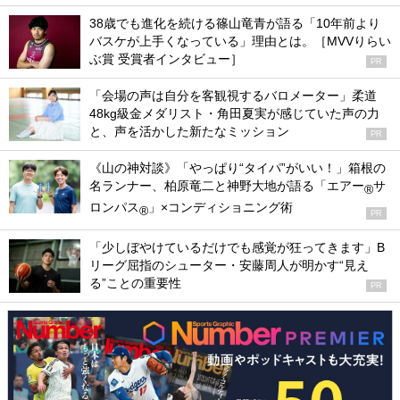
38歳でも進化を続ける篠山竜青が語る「10年前より
バスケが上手くなっている」理由とは。［MVVりらい
ぶ賞 受賞者インタビュー］
PR
「会場の声は自分を客観視するバロメーター」柔道
48kg級金メダリスト・角田夏実が感じていた声の力
と、声を活かした新たなミッション
PR
《山の神対談》「やっぱり“タイパ”がいい！」箱根の
名ランナー、柏原竜二と神野大地が語る「エアー
サ
®
ロンパス
」×コンディショニング術
®
PR
「少しぼやけているだけでも感覚が狂ってきます」B
リーグ屈指のシューター・安藤周人が明かす“見え
る”ことの重要性
PR