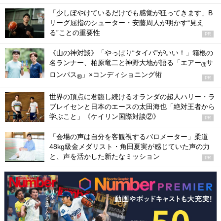
「少しぼやけているだけでも感覚が狂ってきます」B
リーグ屈指のシューター・安藤周人が明かす“見え
る”ことの重要性
PR
《山の神対談》「やっぱり“タイパ”がいい！」箱根の
名ランナー、柏原竜二と神野大地が語る「エアー
サ
®
ロンパス
」×コンディショニング術
®
PR
世界の頂点に君臨し続けるオランダの超人ハリー・ラ
ブレイセンと日本のエースの太田海也「絶対王者から
学ぶこと」《ケイリン国際対談②》
PR
「会場の声は自分を客観視するバロメーター」柔道
48kg級金メダリスト・角田夏実が感じていた声の力
と、声を活かした新たなミッション
PR