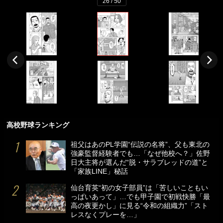
26 / 50
高校野球ランキング
祖父はあのPL学園“伝説の名将”、父も東北の
強豪監督経験者でも…「なぜ他校へ？」佐野
日大主将が選んだ“脱・サラブレッドの道”と
「家族LINE」秘話
仙台育英“初の女子部員”は「苦しいこともい
っぱいあって」…でも甲子園で初戦快勝「最
高の夜更かし」に見る“令和の組織力”「スト
レスなくプレーを…」