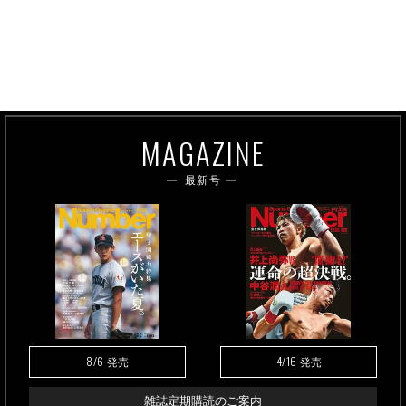
MAGAZINE
最新号
8/6
4/16
発売
発売
雑誌定期購読のご案内