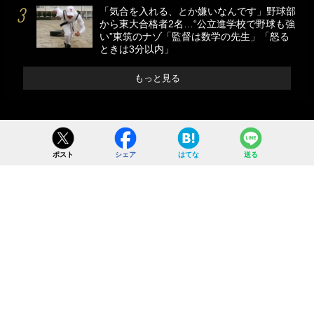
「気合を入れる、とか嫌いなんです」野球部
から東大合格者2名…“公立進学校で野球も強
い”東筑のナゾ「監督は数学の先生」「怒る
ときは3分以内」
もっと見る
ポスト
シェア
はてな
送る