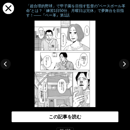
「超合理的野球」で甲子園を目指す監督の”ベースボール革
命“とは？「練習1日50分、月曜日は完休」で夢舞台を目指
す！――『ベー革』第1話
この記事を読む