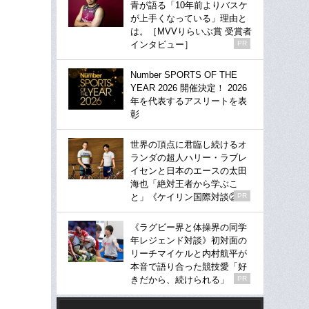
青が語る「10年前よりバスケ
が上手くなっている」理由と
は。［MVVりらいぶ賞 受賞者
インタビュー］
PR
Number SPORTS OF THE
YEAR 2026 開催決定！ 2026
年を代表するアスリートを表
彰
世界の頂点に君臨し続けるオ
ランダの超人ハリー・ラブレ
イセンと日本のエースの太田
海也「絶対王者から学ぶこ
と」《ケイリン国際対談②》
PR
《ラグビー界と体操界の同学
年レジェンド対談》初対面の
リーチマイケルと内村航平が
本音で語り合った競技愛「好
きだから、続けられる」
PR