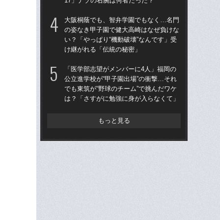
17」ナゾの右腕は何者だった？
「
大阪桐蔭でも、智弁学園でもなく…名門
「
の姿なき甲子園で健大高崎はなぜ負けな
公立
い？「やっぱり“機動破壊”なんです」受
でも
け継がれる「伝統の秘密」
は
「医学部志望がメンバーに4人」福岡の
「
公立進学校が“甲子園出場”の衝撃…それ
なぜ
でも東筑が“野球のチーム”で挑んだワケ
進
は？「さすがに勉強に身が入らなくて」
な
もっと見る