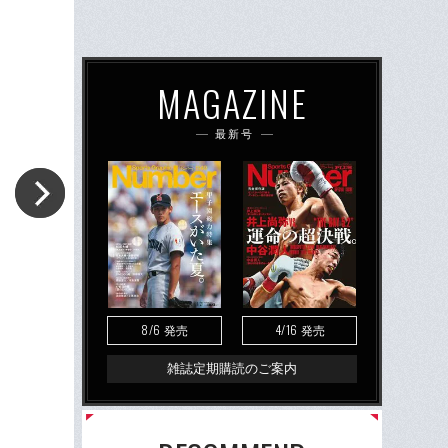
MAGAZINE
最新号
8/6
4/16
発売
発売
雑誌定期購読のご案内