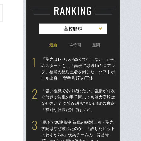
RANKING
高校野球
最新
24時間
週間
「聖光はレベルが高くて行けない」から
「
のスタートも…「高校で球速15キロアッ
のス
プ」福島の絶対王者を封じた「ソフトボ
プ
ール出身」“背番号17”の正体
ール
「強い組織であり続けたい」強豪が相次
“県
ぐ敗退で波乱の甲子園…でも健大高崎は
学
なぜ強い？ 名将が語る“強い組織”の真意
は
「有能な社長だけではダメ」
17
“県下で86連勝中”福島の絶対王者・聖光
「
学院はなぜ敗れたのか…「許したヒット
ぐ
はわずか2本」伏兵チームの「背番号
なぜ