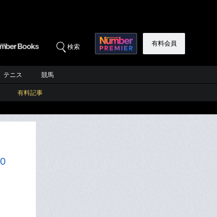
有料会員
検索
テニス
競馬
有料記事
0