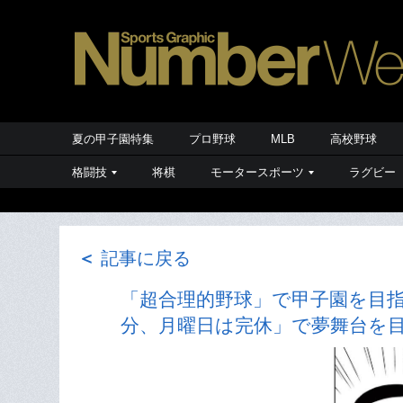
夏の甲子園特集
プロ野球
MLB
高校野球
格闘技
将棋
モータースポーツ
ラグビー
＜
記事に戻る
「超合理的野球」で甲子園を目指
分、月曜日は完休」で夢舞台を目