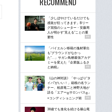
RECOMMEND
「少しぼやけているだけでも
感覚が狂ってきます」Bリー
グ屈指のシューター・安藤周
人が明かす“見える”ことの重
要性
PR
「バイエルン移籍の逸材輩出
も“グラウンドがなかっ
た”…」サガン鳥栖最強アカデ
ミーを変えた『企業版ふるさ
と納税』
PR
《山の神対談》「やっぱり“タ
イパ”がいい！」箱根の名ラン
ナー、柏原竜二と神野大地が
語る「エアー
サロンパス
」
®
®
×コンディショニング術
PR
38歳でも進化を続ける篠山竜