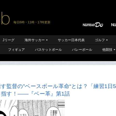
毎日6時・11時・17時更新
Jリーグ
海外サッカー
サッカー日本代表
ゴルフ
フィギュア
バスケットボール
バレーボール
他競技
す監督の”ベースボール革命“とは？「練習1日5
指す！――『ベー革』第1話