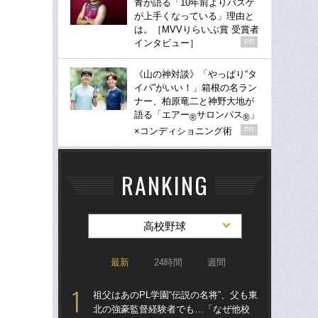
青が語る「10年前よりバスケ
が上手くなっている」理由と
は。［MVVりらいぶ賞 受賞者
インタビュー］
PR
《山の神対談》「やっぱり“タ
イパ”がいい！」箱根の名ラン
ナー、柏原竜二と神野大地が
語る「エアー
サロンパス
」
®
®
×コンディショニング術
PR
RANKING
高校野球
最新
24時間
週間
祖父はあのPL学園“伝説の名将”、父も東
祖父
北の強豪監督経験者でも…「なぜ他校
北