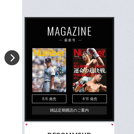
MAGAZINE
最新号
8/6
4/16
発売
発売
雑誌定期購読のご案内