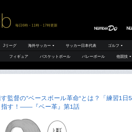
毎日6時・11時・17時更新
Jリーグ
海外サッカー
サッカー日本代表
ゴルフ
フィギュア
バスケットボール
バレーボール
他競技
す監督の”ベースボール革命“とは？「練習1日5
指す！――『ベー革』第1話