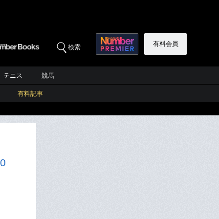
有料会員
検索
テニス
競馬
有料記事
0