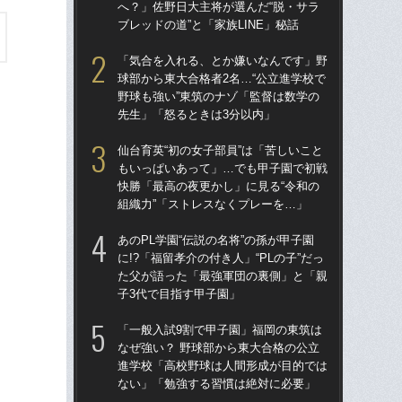
へ？」佐野日大主将が選んだ“脱・サラ
へ？
ブレッドの道”と「家族LINE」秘話
ブレ
「気合を入れる、とか嫌いなんです」野
「
球部から東大合格者2名…“公立進学校で
球部
野球も強い”東筑のナゾ「監督は数学の
野球
先生」「怒るときは3分以内」
先
仙台育英“初の女子部員”は「苦しいこと
「
もいっぱいあって」…でも甲子園で初戦
なぜ
快勝「最高の夜更かし」に見る“令和の
進
組織力”「ストレスなくプレーを…」
な
あのPL学園“伝説の名将”の孫が甲子園
あの
に!?「福留孝介の付き人」“PLの子”だっ
に!
た父が語った「最強軍団の裏側」と「親
た
子3代で目指す甲子園」
子3
「一般入試9割で甲子園」福岡の東筑は
福岡
なぜ強い？ 野球部から東大合格の公立
ぜ地
進学校「高校野球は人間形成が目的では
は
ない」「勉強する習慣は絶対に必要」
流