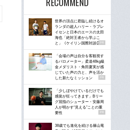
RECOMMEND
世界の頂点に君臨し続けるオ
ランダの超人ハリー・ラブレ
イセンと日本のエースの太田
海也「絶対王者から学ぶこ
と」《ケイリン国際対談②》
PR
「会場の声は自分を客観視す
るバロメーター」柔道48kg級
金メダリスト・角田夏実が感
じていた声の力と、声を活か
した新たなミッション
PR
「少しぼやけているだけでも
感覚が狂ってきます」Bリー
グ屈指のシューター・安藤周
人が明かす“見える”ことの重
要性
PR
38歳でも進化を続ける篠山竜