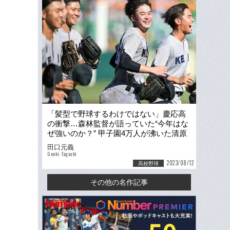
「髪型で野球するわけではない」慶応高
の衝撃…森林監督が語っていた“今年はな
ぜ強いのか？” 甲子園4万人が沸いた清原
勝児「野球は本当に楽しい」
田口元義
Genki Taguchi
2023/08/12
高校野球
その他の名作記事