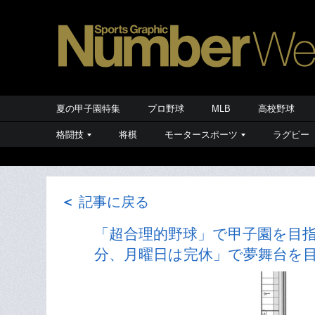
夏の甲子園特集
プロ野球
MLB
高校野球
格闘技
将棋
モータースポーツ
ラグビー
＜
記事に戻る
「超合理的野球」で甲子園を目指
分、月曜日は完休」で夢舞台を目