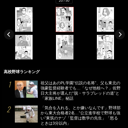
20 / 50
高校野球ランキング
祖父はあのPL学園“伝説の名将”、父も東北の
強豪監督経験者でも…「なぜ他校へ？」佐野
日大主将が選んだ“脱・サラブレッドの道”と
「家族LINE」秘話
「気合を入れる、とか嫌いなんです」野球部
から東大合格者2名…“公立進学校で野球も強
い”東筑のナゾ「監督は数学の先生」「怒る
ときは3分以内」