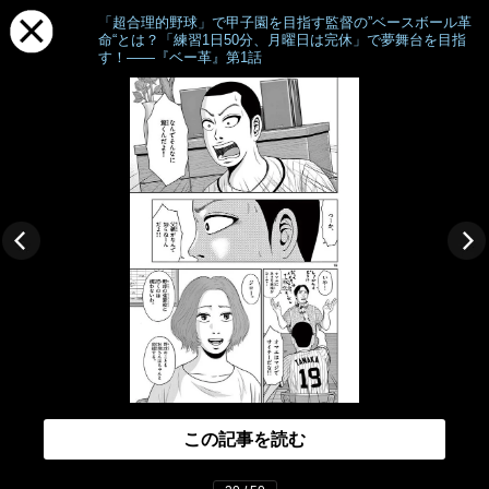
「超合理的野球」で甲子園を目指す監督の”ベースボール革
命“とは？「練習1日50分、月曜日は完休」で夢舞台を目指
す！――『ベー革』第1話
この記事を読む