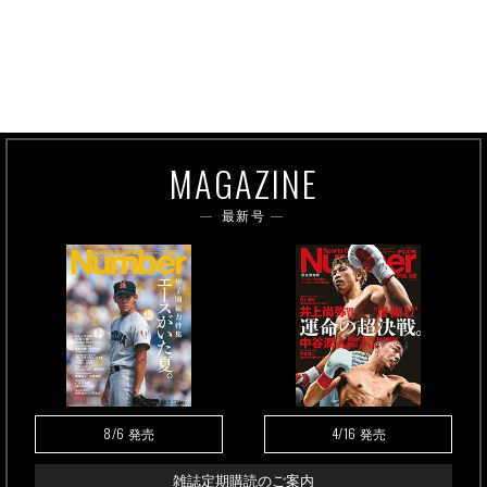
MAGAZINE
最新号
8/6
4/16
発売
発売
雑誌定期購読のご案内