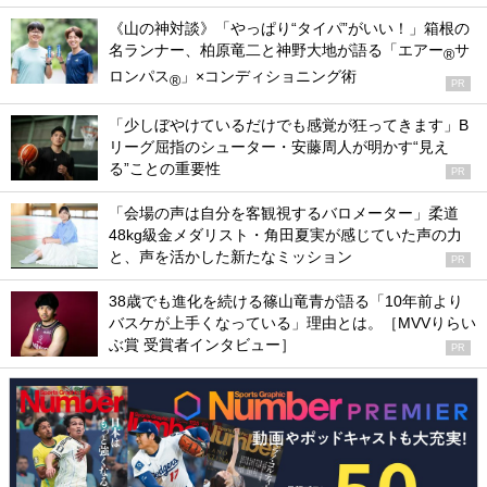
《山の神対談》「やっぱり“タイパ”がいい！」箱根の
名ランナー、柏原竜二と神野大地が語る「エアー
サ
®
ロンパス
」×コンディショニング術
®
PR
「少しぼやけているだけでも感覚が狂ってきます」B
リーグ屈指のシューター・安藤周人が明かす“見え
る”ことの重要性
PR
「会場の声は自分を客観視するバロメーター」柔道
48kg級金メダリスト・角田夏実が感じていた声の力
と、声を活かした新たなミッション
PR
38歳でも進化を続ける篠山竜青が語る「10年前より
バスケが上手くなっている」理由とは。［MVVりらい
ぶ賞 受賞者インタビュー］
PR