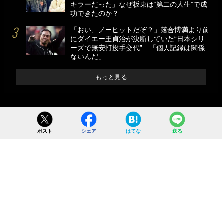
キラーだった」なぜ板東は“第二の人生”で成
功できたのか？
「おい、ノーヒットだぞ？」落合博満より前
にダイエー王貞治が決断していた“日本シリ
ーズで無安打投手交代”…「個人記録は関係
ないんだ」
もっと見る
ポスト
シェア
はてな
送る