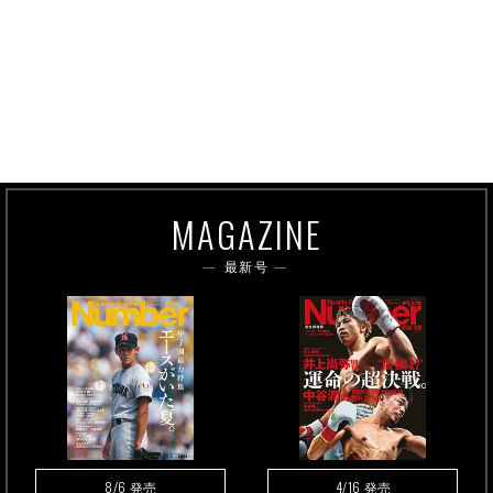
MAGAZINE
最新号
8/6
4/16
発売
発売