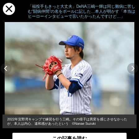
「福投手もきっと大丈夫」DeNA三嶋一輝は同じ難病に苦し
む“闘病仲間”の名をボールに記した…本人が明かす「本当は
ヒーローインタビューで言いたかったんですけど…」
2022年宜野湾キャンプで練習を行う三嶋。その様子は異変を感じさせなかった
が、本人は内心、違和感があったという ©Nanae Suzuki
この記事を読む