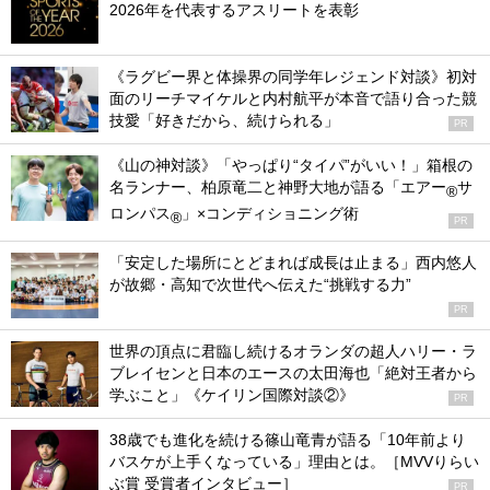
2026年を代表するアスリートを表彰
《ラグビー界と体操界の同学年レジェンド対談》初対
面のリーチマイケルと内村航平が本音で語り合った競
技愛「好きだから、続けられる」
PR
《山の神対談》「やっぱり“タイパ”がいい！」箱根の
名ランナー、柏原竜二と神野大地が語る「エアー
サ
®
ロンパス
」×コンディショニング術
®
PR
「安定した場所にとどまれば成長は止まる」西内悠人
が故郷・高知で次世代へ伝えた“挑戦する力”
PR
世界の頂点に君臨し続けるオランダの超人ハリー・ラ
ブレイセンと日本のエースの太田海也「絶対王者から
学ぶこと」《ケイリン国際対談②》
PR
38歳でも進化を続ける篠山竜青が語る「10年前より
バスケが上手くなっている」理由とは。［MVVりらい
ぶ賞 受賞者インタビュー］
PR