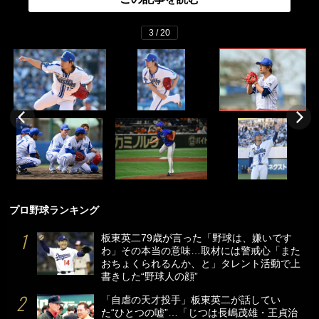
3 / 20
プロ野球ランキング
板東英二79歳が言った「野球は、嫌いです
わ」その本当の意味…取材には警戒心「また
おちょくられるんか、と」タレント活動で上
書きした“野球人の顔”
「自虐の天才投手」板東英二が話してい
た“ひとつの嘘”…「じつは長嶋茂雄・王貞治