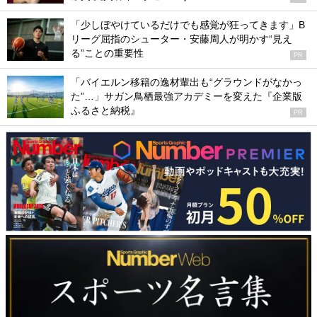
「少しぼやけているだけでも感覚が狂ってきます」B
リーグ屈指のシューター・安藤周人が明かす“見え
る”ことの重要性
PR
「バイエルン移籍の逸材輩出も“グラウンドがなかっ
た”…」サガン鳥栖最強アカデミーを変えた『企業版
ふるさと納税』
PR