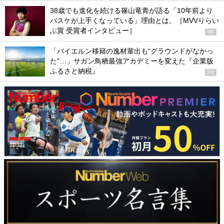
38歳でも進化を続ける篠山竜青が語る「10年前より
バスケが上手くなっている」理由とは。［MVVりらい
ぶ賞 受賞者インタビュー］
PR
「バイエルン移籍の逸材輩出も“グラウンドがなかっ
た”…」サガン鳥栖最強アカデミーを変えた『企業版
ふるさと納税』
PR