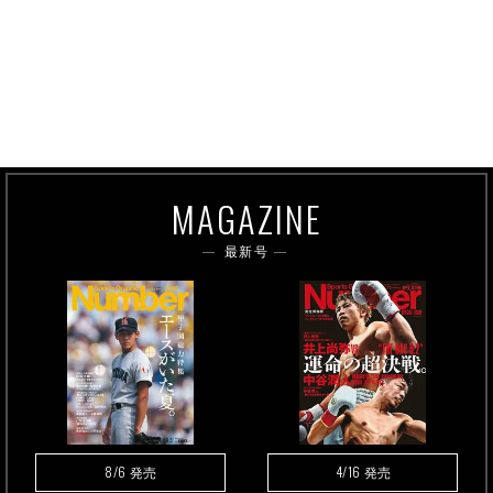
MAGAZINE
最新号
8/6
4/16
発売
発売