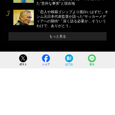
た“意外な事実”と現在地
「恋人や移籍ゴシップより面白いはずだ」オ
シム元日本代表監督が語った“サッカーメデ
ィアへの期待”「深く語る必要が…そういう
わけで、ありがとう」
もっと見る
ポスト
シェア
はてな
送る