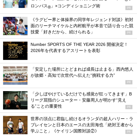
ロンパス
」×コンディショニング術
®
PR
《ラグビー界と体操界の同学年レジェンド対談》初対
面のリーチマイケルと内村航平が本音で語り合った競
技愛「好きだから、続けられる」
PR
Number SPORTS OF THE YEAR 2026 開催決定！
2026年を代表するアスリートを表彰
「安定した場所にとどまれば成長は止まる」西内悠人
が故郷・高知で次世代へ伝えた“挑戦する力”
PR
「少しぼやけているだけでも感覚が狂ってきます」B
リーグ屈指のシューター・安藤周人が明かす“見え
る”ことの重要性
PR
世界の頂点に君臨し続けるオランダの超人ハリー・ラ
ブレイセンと日本のエースの太田海也「絶対王者から
学ぶこと」《ケイリン国際対談②》
PR