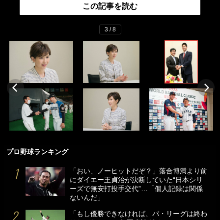
この記事を読む
3 / 8
プロ野球ランキング
「おい、ノーヒットだぞ？」落合博満より前
にダイエー王貞治が決断していた“日本シリ
ーズで無安打投手交代”…「個人記録は関係
ないんだ」
「もし優勝できなければ、パ・リーグは終わ