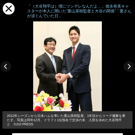
「（大谷翔平は）僕にツンデレなんだよ…」徳永有美キャ
スターが本人に聞いた“栗山英樹監督と大谷の関係”「栗さん
が涙ぐんでいた日」
2012年シーズンから日本ハムを率いた栗山英樹監督。1年目からリーグ優勝を果
たす。写真は同年12月、ドラフト1位指名で交渉の末、入団を決めた大谷翔平
と ©JIJI PRESS