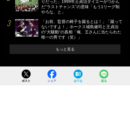
りだった」1999年王貞治ダイエーがつかん
だ“ラストチャンス”の意味「もう1リーグ制
やろな、と」
「お前、監督の椅子を蹴るとは！」「蹴って
ないですよ！」ホークス城島健司と王貞治
の“大騒動”の真相「俺、王さんに当たられた
唯一の男です（笑）」
もっと見る
ポスト
シェア
はてな
送る