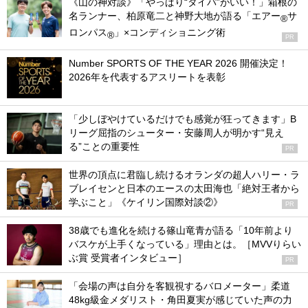
《山の神対談》「やっぱり“タイパ”がいい！」箱根の
名ランナー、柏原竜二と神野大地が語る「エアー
サ
®
ロンパス
」×コンディショニング術
®
PR
Number SPORTS OF THE YEAR 2026 開催決定！
2026年を代表するアスリートを表彰
「少しぼやけているだけでも感覚が狂ってきます」B
リーグ屈指のシューター・安藤周人が明かす“見え
る”ことの重要性
PR
世界の頂点に君臨し続けるオランダの超人ハリー・ラ
ブレイセンと日本のエースの太田海也「絶対王者から
学ぶこと」《ケイリン国際対談②》
PR
38歳でも進化を続ける篠山竜青が語る「10年前より
バスケが上手くなっている」理由とは。［MVVりらい
ぶ賞 受賞者インタビュー］
PR
「会場の声は自分を客観視するバロメーター」柔道
48kg級金メダリスト・角田夏実が感じていた声の力