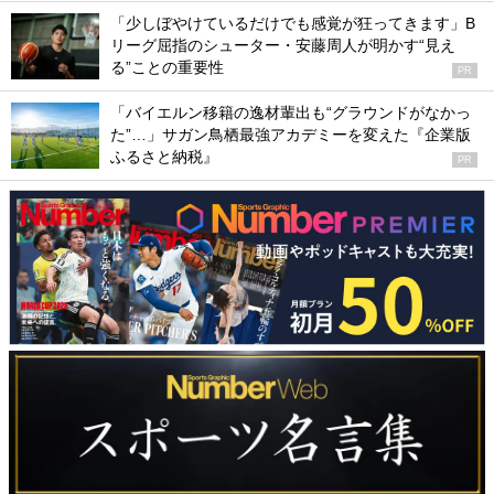
「少しぼやけているだけでも感覚が狂ってきます」B
リーグ屈指のシューター・安藤周人が明かす“見え
る”ことの重要性
PR
「バイエルン移籍の逸材輩出も“グラウンドがなかっ
た”…」サガン鳥栖最強アカデミーを変えた『企業版
ふるさと納税』
PR