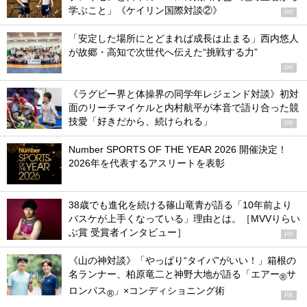
学ぶこと」《ケイリン国際対談②》
PR
「安定した場所にとどまれば成長は止まる」西内悠人
が故郷・高知で次世代へ伝えた“挑戦する力”
PR
《ラグビー界と体操界の同学年レジェンド対談》初対
面のリーチマイケルと内村航平が本音で語り合った競
技愛「好きだから、続けられる」
PR
Number SPORTS OF THE YEAR 2026 開催決定！
2026年を代表するアスリートを表彰
38歳でも進化を続ける篠山竜青が語る「10年前より
バスケが上手くなっている」理由とは。［MVVりらい
ぶ賞 受賞者インタビュー］
PR
《山の神対談》「やっぱり“タイパ”がいい！」箱根の
名ランナー、柏原竜二と神野大地が語る「エアー
サ
®
ロンパス
」×コンディショニング術
®
PR