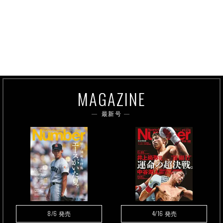
MAGAZINE
最新号
8/6
4/16
発売
発売