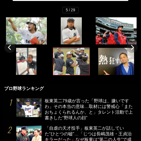
5 / 29
プロ野球ランキング
板東英二79歳が言った「野球は、嫌いです
わ」その本当の意味…取材には警戒心「また
おちょくられるんか、と」タレント活動で上
書きした“野球人の顔”
「自虐の天才投手」板東英二が話してい
た“ひとつの嘘”…「じつは長嶋茂雄・王貞治
キラーだった」なぜ板東は“第二の人生”で成