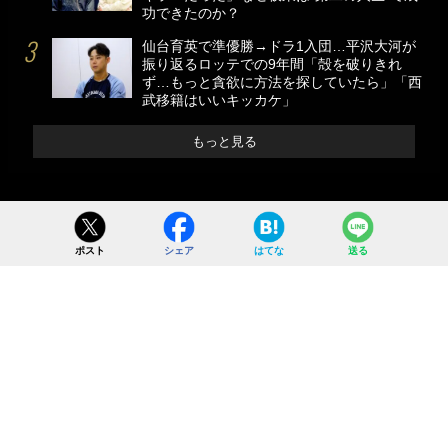
功できたのか？
仙台育英で準優勝→ドラ1入団…平沢大河が
振り返るロッテでの9年間「殻を破りきれ
ず…もっと貪欲に方法を探していたら」「西
武移籍はいいキッカケ」
もっと見る
ポスト
シェア
はてな
送る