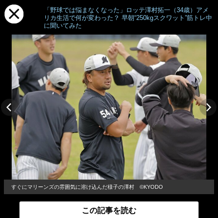
「野球では悩まなくなった」ロッテ澤村拓一（34歳）アメ
リカ生活で何が変わった？ 早朝“250kgスクワット”筋トレ中
に聞いてみた
すぐにマリーンズの雰囲気に溶け込んだ様子の澤村 ©︎KYODO
この記事を読む