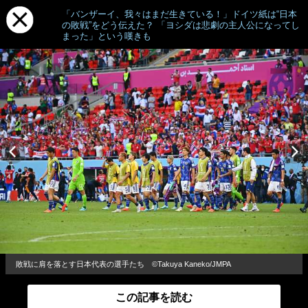
「バンザーイ、我々はまだ生きている！」ドイツ紙は“日本
の敗戦”をどう伝えた？ 「ヨシダは悲劇の主人公になってし
まった」という嘆きも
敗戦に肩を落とす日本代表の選手たち ©︎Takuya Kaneko/JMPA
この記事を読む