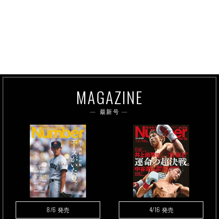
MAGAZINE
最新号
8/6
4/16
発売
発売