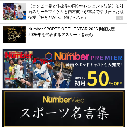
《ラグビー界と体操界の同学年レジェンド対談》初対
面のリーチマイケルと内村航平が本音で語り合った競
技愛「好きだから、続けられる」
PR
Number SPORTS OF THE YEAR 2026 開催決定！
2026年を代表するアスリートを表彰