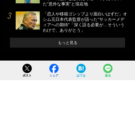
た“意外な事実”と現在地
「恋人や移籍ゴシップより面白いはずだ」オ
シム元日本代表監督が語った“サッカーメデ
ィアへの期待”「深く語る必要が…そういう
わけで、ありがとう」
もっと見る
ポスト
シェア
はてな
送る