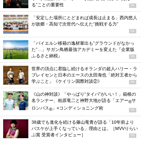
る”ことの重要性
PR
「安定した場所にとどまれば成長は止まる」西内悠人
が故郷・高知で次世代へ伝えた“挑戦する力”
PR
「バイエルン移籍の逸材輩出も“グラウンドがなかっ
た”…」サガン鳥栖最強アカデミーを変えた『企業版
ふるさと納税』
PR
世界の頂点に君臨し続けるオランダの超人ハリー・ラ
ブレイセンと日本のエースの太田海也「絶対王者から
学ぶこと」《ケイリン国際対談②》
PR
《山の神対談》「やっぱり“タイパ”がいい！」箱根の
名ランナー、柏原竜二と神野大地が語る「エアー
サ
®
ロンパス
」×コンディショニング術
®
PR
38歳でも進化を続ける篠山竜青が語る「10年前より
バスケが上手くなっている」理由とは。［MVVりらい
ぶ賞 受賞者インタビュー］
PR