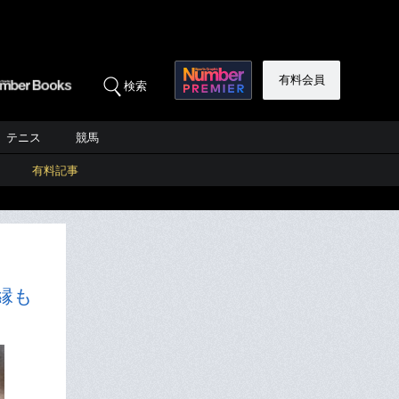
有料会員
検索
テニス
競馬
有料記事
縁も