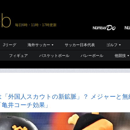
毎日6時・11時・17時更新
Jリーグ
海外サッカー
サッカー日本代表
ゴルフ
フィギュア
バスケットボール
バレーボール
他競技
は「外国人スカウトの新鉱脈」？ メジャーと無
「亀井コーチ効果」