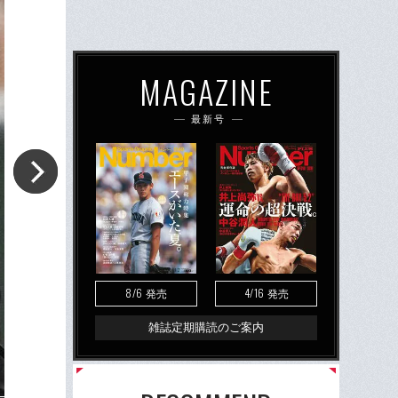
MAGAZINE
最新号
8/6
4/16
発売
発売
雑誌定期購読のご案内