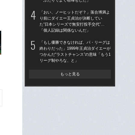
「ふたりでよく喧嘩もした」
た
「おい、ノーヒットだぞ？」落合博満よ
「
り前にダイエー王貞治が決断してい
っ
た“日本シリーズで無安打投手交代”…
王貞
「個人記録は関係ないんだ」
当
「もし優勝できなければ、パ・リーグは
「
終わりだった」1999年王貞治ダイエーが
ス小
つかんだ“ラストチャンス”の意味「もう1
貞
リーグ制やろな、と」
た
もっと見る