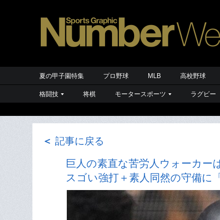
夏の甲子園特集
プロ野球
MLB
高校野球
格闘技
将棋
モータースポーツ
ラグビー
＜
記事に戻る
巨人の素直な苦労人ウォーカー
スゴい強打＋素人同然の守備に