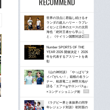
RECOMMEND
世界の頂点に君臨し続けるオ
ランダの超人ハリー・ラブレ
イセンと日本のエースの太田
海也「絶対王者から学ぶこ
と」《ケイリン国際対談②》
PR
Number SPORTS OF THE
YEAR 2026 開催決定！ 2026
年を代表するアスリートを表
彰
《山の神対談》「やっぱり“タ
イパ”がいい！」箱根の名ラン
ナー、柏原竜二と神野大地が
語る「エアー
サロンパス
」
®
®
×コンディショニング術
PR
《ラグビー界と体操界の同学
年レジェンド対談》初対面の