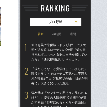
RANKING
プロ野球
最新
24時間
週間
仙台育英で準優勝→ドラ1入団…平沢大
「
河が振り返るロッテでの9年間「殻を破
り
りきれず…もっと貪欲に方法を探してい
た“
たら」「西武移籍はいいキッカケ」
「
「僕だろうな、と覚悟はしていました」
「
現役ドラフトでロッテ→西武へ…平沢大
終わ
河が移籍2年目で“覚醒”の理由「目的が明
つか
確に」大きく変わった意識
リ
森友哉は「ヤンキーで悪そうに見られる
仙
けど…」盟友の大阪桐蔭“控え捕手”が明
河
かす素顔「野球にめちゃくちゃ真面目」
り