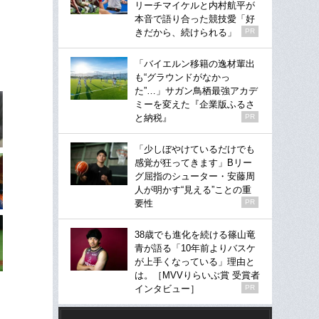
リーチマイケルと内村航平が
本音で語り合った競技愛「好
きだから、続けられる」
PR
「バイエルン移籍の逸材輩出
も“グラウンドがなかっ
た”…」サガン鳥栖最強アカデ
ミーを変えた『企業版ふるさ
と納税』
PR
「少しぼやけているだけでも
感覚が狂ってきます」Bリー
グ屈指のシューター・安藤周
人が明かす“見える”ことの重
要性
PR
38歳でも進化を続ける篠山竜
青が語る「10年前よりバスケ
が上手くなっている」理由と
は。［MVVりらいぶ賞 受賞者
インタビュー］
PR