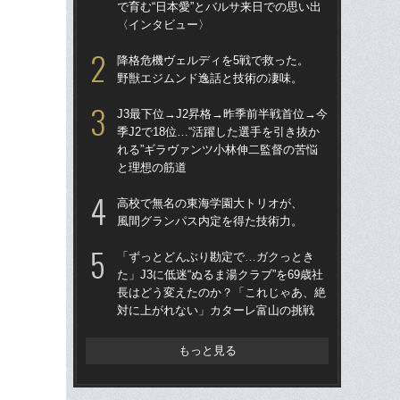
で育む“日本愛”とバルサ来日での思い出
顔…
〈インタビュー〉
須の
降格危機ヴェルディを5戦で救った。
イニ
野獣エジムンド逸話と技術の凄味。
入
で育
J3最下位→J2昇格→昨季前半戦首位→今
〈
季J2で18位…“活躍した選手を引き抜か
れる”ギラヴァンツ小林伸二監督の苦悩
「昨
と理想の筋道
まな
決め
高校で無名の東海学園大トリオが、
年
風間グランパス内定を得た技術力。
「妊
「ずっとどんぶり勘定で…ガクっとき
愛の
た」J3に低迷“ぬるま湯クラブ”を69歳社
さ
長はどう変えたのか？「これじゃあ、絶
早川
対に上がれない」カターレ富山の挑戦
「な
った
もっと見る
きな
理人
た”