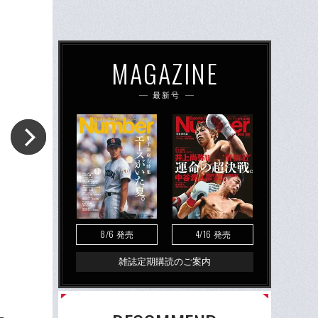
MAGAZINE
最新号
8/6
4/16
発売
発売
雑誌定期購読のご案内