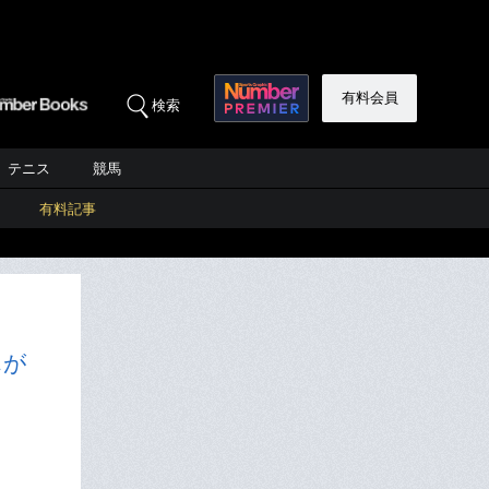
有料会員
検索
テニス
競馬
有料記事
んが