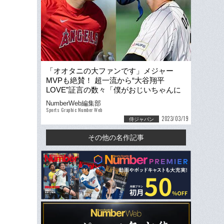
「オオタニの大ファンです」メジャー
MVPも絶賛！ 超一流から“大谷翔平
LOVE”証言の数々「僕がおじいちゃんに
なって死ぬ間際には…」
NumberWeb編集部
Sports Graphic Number Web
2023/03/19
侍ジャパン
その他の名作記事