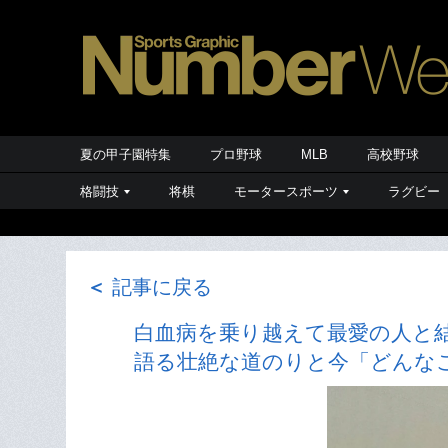
夏の甲子園特集
プロ野球
MLB
高校野球
格闘技
将棋
モータースポーツ
ラグビー
＜
記事に戻る
白血病を乗り越えて最愛の人と結
語る壮絶な道のりと今「どんな