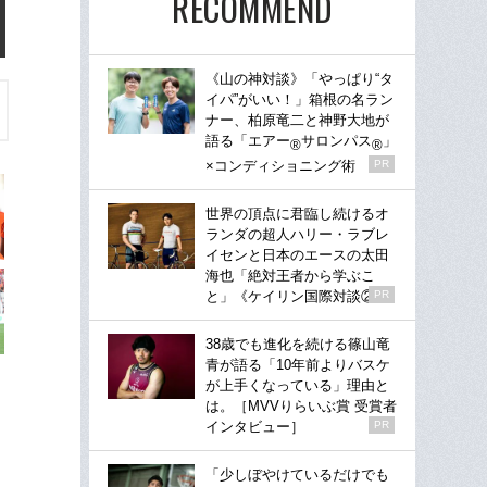
RECOMMEND
《山の神対談》「やっぱり“タ
イパ”がいい！」箱根の名ラン
ナー、柏原竜二と神野大地が
語る「エアー
サロンパス
」
®
®
×コンディショニング術
PR
世界の頂点に君臨し続けるオ
ランダの超人ハリー・ラブレ
イセンと日本のエースの太田
海也「絶対王者から学ぶこ
と」《ケイリン国際対談②》
PR
38歳でも進化を続ける篠山竜
青が語る「10年前よりバスケ
が上手くなっている」理由と
は。［MVVりらいぶ賞 受賞者
インタビュー］
PR
「少しぼやけているだけでも