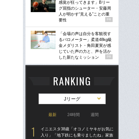
感覚が狂ってきます」Bリー
グ屈指のシューター・安藤周
人が明かす“見える”ことの重
要性
PR
「会場の声は自分を客観視す
るバロメーター」柔道48kg級
金メダリスト・角田夏実が感
じていた声の力と、声を活か
した新たなミッション
PR
RANKING
Jリーグ
最新
24時間
週間
イニエスタ38歳「オコノミヤキがお気に
「
入り」「地下鉄にも乗りましたね」家族
トを