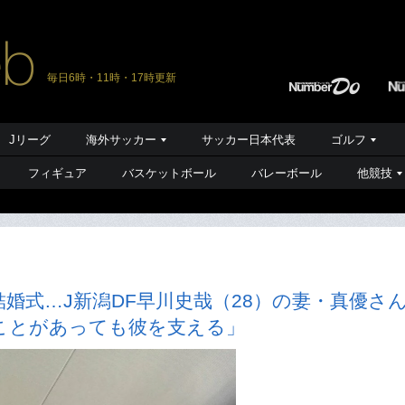
毎日6時・11時・17時更新
Jリーグ
海外サッカー
サッカー日本代表
ゴルフ
フィギュア
バスケットボール
バレーボール
他競技
婚式…J新潟DF早川史哉（28）の妻・真優さ
ことがあっても彼を支える」