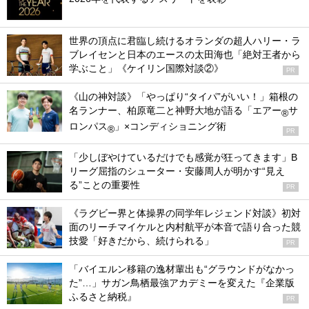
世界の頂点に君臨し続けるオランダの超人ハリー・ラ
ブレイセンと日本のエースの太田海也「絶対王者から
学ぶこと」《ケイリン国際対談②》
PR
《山の神対談》「やっぱり“タイパ”がいい！」箱根の
名ランナー、柏原竜二と神野大地が語る「エアー
サ
®
ロンパス
」×コンディショニング術
®
PR
「少しぼやけているだけでも感覚が狂ってきます」B
リーグ屈指のシューター・安藤周人が明かす“見え
る”ことの重要性
PR
《ラグビー界と体操界の同学年レジェンド対談》初対
面のリーチマイケルと内村航平が本音で語り合った競
技愛「好きだから、続けられる」
PR
「バイエルン移籍の逸材輩出も“グラウンドがなかっ
た”…」サガン鳥栖最強アカデミーを変えた『企業版
ふるさと納税』
PR