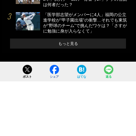
は何者だった？
「医学部志望がメンバーに4人」福岡の公立
進学校が“甲子園出場”の衝撃…それでも東筑
が“野球のチーム”で挑んだワケは？「さすが
に勉強に身が入らなくて」
もっと見る
ポスト
シェア
はてな
送る