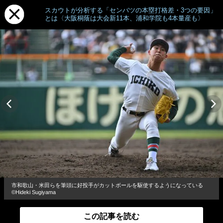
スカウトが分析する「センバツの本塁打格差・3つの要因」
とは〈大阪桐蔭は大会新11本、浦和学院も4本量産も〉
市和歌山・米田らを筆頭に好投手がカットボールを駆使するようになっている
©Hideki Sugiyama
この記事を読む