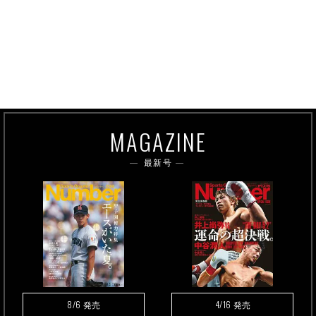
MAGAZINE
最新号
8/6
4/16
発売
発売