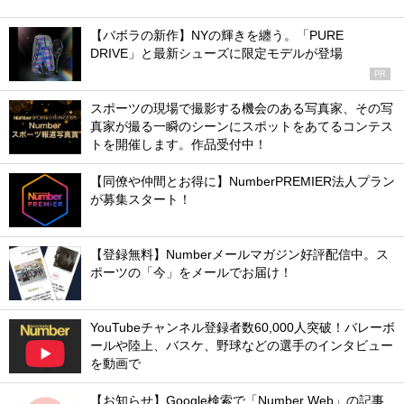
【バボラの新作】NYの輝きを纏う。「PURE
DRIVE」と最新シューズに限定モデルが登場
PR
スポーツの現場で撮影する機会のある写真家、その写
真家が撮る一瞬のシーンにスポットをあてるコンテス
トを開催します。作品受付中！
【同僚や仲間とお得に】NumberPREMIER法人プラン
が募集スタート！
【登録無料】Numberメールマガジン好評配信中。ス
ポーツの「今」をメールでお届け！
YouTubeチャンネル登録者数60,000人突破！バレーボ
ールや陸上、バスケ、野球などの選手のインタビュー
を動画で
【お知らせ】Google検索で「Number Web」の記事