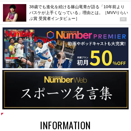
38歳でも進化を続ける篠山竜青が語る「10年前より
バスケが上手くなっている」理由とは。［MVVりらい
ぶ賞 受賞者インタビュー］
PR
INFORMATION