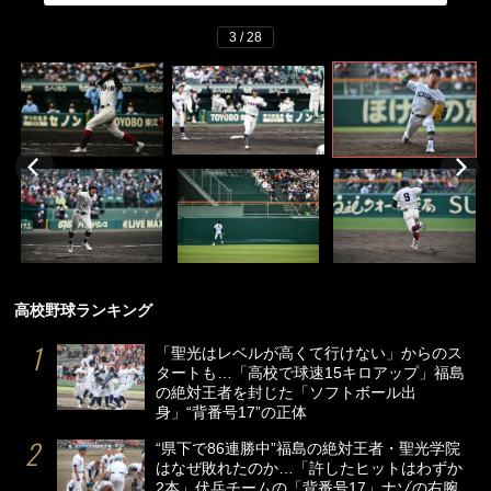
3 / 28
高校野球ランキング
「聖光はレベルが高くて行けない」からのス
タートも…「高校で球速15キロアップ」福島
の絶対王者を封じた「ソフトボール出
身」“背番号17”の正体
“県下で86連勝中”福島の絶対王者・聖光学院
はなぜ敗れたのか…「許したヒットはわずか
2本」伏兵チームの「背番号17」ナゾの右腕