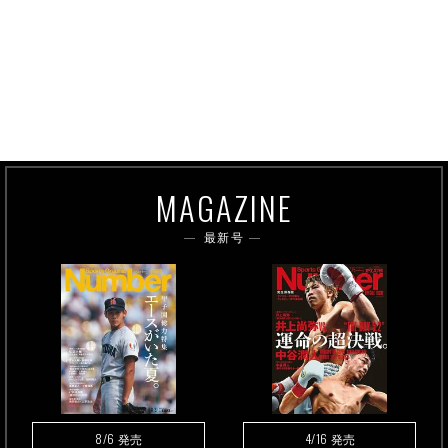
MAGAZINE
最新号
8/6
4/16
発売
発売