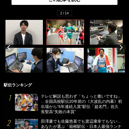
2 / 14
駅伝ランキング
テレビ解説も思わず「ちょっと脆いですね」
…全国高校駅伝20年前の《大波乱の内幕》初
出場から“6年連続入賞”駅伝「超名門」佐久
長聖高“失敗の本質”
田澤廉でも佐藤悠基でも渡辺康幸でもない…
あなたが選ぶ「箱根駅伝・日本人最強ランナ