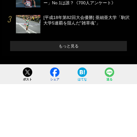
ー」No.1は誰？《700人アンケート》
[平成18年第82回大会優勝] 亜細亜大学「駒沢
大学5連覇を阻んだ“雑草魂”」
もっと見る
ポスト
シェア
はてな
送る