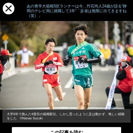
あの青学大箱根5区ランナーは今…竹石尚人24歳が語る“静
岡のテレビ局に就職して1年”「反省は無限に出てきますね
（笑）」
大学5年で挑んだ4度目の箱根駅伝。しかし思ったように足は動かず、悔しい経験
をした ©Nanae Suzuki
この記事を読む