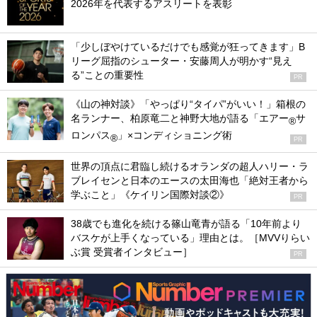
2026年を代表するアスリートを表彰
「少しぼやけているだけでも感覚が狂ってきます」B
リーグ屈指のシューター・安藤周人が明かす“見え
る”ことの重要性
PR
《山の神対談》「やっぱり“タイパ”がいい！」箱根の
名ランナー、柏原竜二と神野大地が語る「エアー
サ
®
ロンパス
」×コンディショニング術
®
PR
世界の頂点に君臨し続けるオランダの超人ハリー・ラ
ブレイセンと日本のエースの太田海也「絶対王者から
学ぶこと」《ケイリン国際対談②》
PR
38歳でも進化を続ける篠山竜青が語る「10年前より
バスケが上手くなっている」理由とは。［MVVりらい
ぶ賞 受賞者インタビュー］
PR