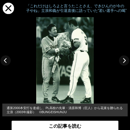
「これだけはしろよと言うたことさえ、できひんのが今の
子やね」立浪和義が引退直後に語っていた“若い選手への喝”
通算2000本安打を達成し、PL高校の先輩・清原和博（巨人）から花束を贈られる
立浪（2003年撮影） ©BUNGEISHUNJU
この記事を読む