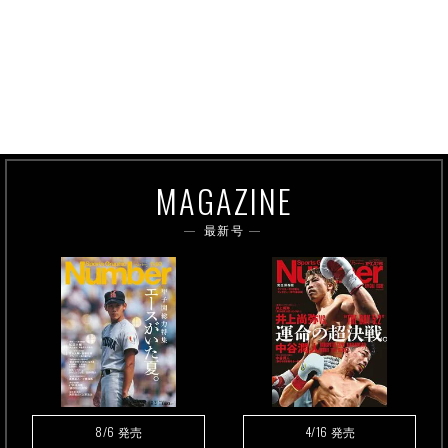
MAGAZINE
最新号
8/6
4/16
発売
発売