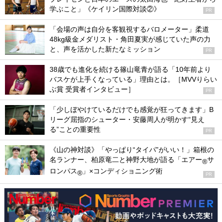
学ぶこと」《ケイリン国際対談②》
PR
「会場の声は自分を客観視するバロメーター」柔道
48kg級金メダリスト・角田夏実が感じていた声の力
と、声を活かした新たなミッション
PR
38歳でも進化を続ける篠山竜青が語る「10年前より
バスケが上手くなっている」理由とは。［MVVりらい
ぶ賞 受賞者インタビュー］
PR
「少しぼやけているだけでも感覚が狂ってきます」B
リーグ屈指のシューター・安藤周人が明かす“見え
る”ことの重要性
PR
《山の神対談》「やっぱり“タイパ”がいい！」箱根の
名ランナー、柏原竜二と神野大地が語る「エアー
サ
®
ロンパス
」×コンディショニング術
®
PR