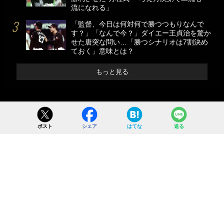
流になれる」
「監督、今日は何対何で勝つつもりなんで
す？」「なんで今？」ダイエー王貞治を驚か
せた唐突な問い…「勝つシナリオは7割決め
ておく」意味とは？
もっと見る
ポスト
シェア
はてな
送る