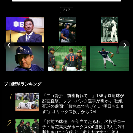
3 / 7
プロ野球ランキング
「アゴ骨折、前歯折れて…」156キロ速球が
顔面直撃、ソフトバンク選手が明かす“壮絶
死球の瞬間”「救急車で告げた…“明日も出ま
す”」オリックス投手からDM
「お前の球種、全部当てたるわ」名投手コー
チ・尾花高夫がホークスの0勝投手3人に2桁
勝利させた“方程式”「考え方次第で二流も一