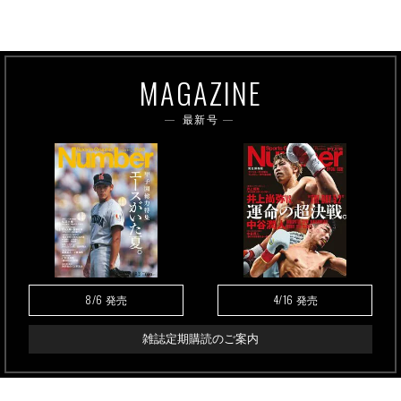
MAGAZINE
最新号
8/6
4/16
発売
発売
雑誌定期購読のご案内