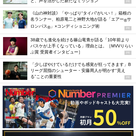
と、声を活かした新たなミッション
PR
《山の神対談》「やっぱり“タイパ”がいい！」箱根の
名ランナー、柏原竜二と神野大地が語る「エアー
サ
®
ロンパス
」×コンディショニング術
®
PR
38歳でも進化を続ける篠山竜青が語る「10年前より
バスケが上手くなっている」理由とは。［MVVりらい
ぶ賞 受賞者インタビュー］
PR
「少しぼやけているだけでも感覚が狂ってきます」B
リーグ屈指のシューター・安藤周人が明かす“見え
る”ことの重要性
PR