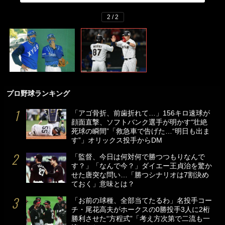
2 / 2
プロ野球ランキング
「アゴ骨折、前歯折れて…」156キロ速球が
顔面直撃、ソフトバンク選手が明かす“壮絶
死球の瞬間”「救急車で告げた…“明日も出ま
す”」オリックス投手からDM
「監督、今日は何対何で勝つつもりなんで
す？」「なんで今？」ダイエー王貞治を驚か
せた唐突な問い…「勝つシナリオは7割決め
ておく」意味とは？
「お前の球種、全部当てたるわ」名投手コー
チ・尾花高夫がホークスの0勝投手3人に2桁
勝利させた“方程式”「考え方次第で二流も一