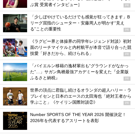
ぶ賞 受賞者インタビュー］
PR
「少しぼやけているだけでも感覚が狂ってきます」B
リーグ屈指のシューター・安藤周人が明かす“見え
る”ことの重要性
PR
《ラグビー界と体操界の同学年レジェンド対談》初対
面のリーチマイケルと内村航平が本音で語り合った競
技愛「好きだから、続けられる」
PR
「バイエルン移籍の逸材輩出も“グラウンドがなかっ
た”…」サガン鳥栖最強アカデミーを変えた『企業版
ふるさと納税』
PR
世界の頂点に君臨し続けるオランダの超人ハリー・ラ
ブレイセンと日本のエースの太田海也「絶対王者から
学ぶこと」《ケイリン国際対談②》
PR
Number SPORTS OF THE YEAR 2026 開催決定！
2026年を代表するアスリートを表彰