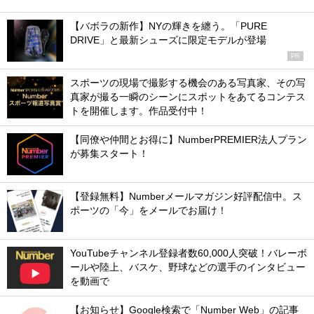
【バボラの新作】NYの輝きを纏う。「PURE
DRIVE」と最新シューズに限定モデルが登場
PR
スポーツの現場で撮影する機会のある写真家、その写
真家が撮る一瞬のシーンにスポットをあてるコンテス
トを開催します。作品受付中！
【同僚や仲間とお得に】NumberPREMIER法人プラン
が募集スタート！
【登録無料】Numberメールマガジン好評配信中。ス
ポーツの「今」をメールでお届け！
YouTubeチャンネル登録者数60,000人突破！バレーボ
ールや陸上、バスケ、野球などの選手のインタビュー
を動画で
【お知らせ】Google検索で「Number Web」の記事