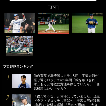
2 / 4
プロ野球ランキング
仙台育英で準優勝→ドラ1入団…平沢大河が
振り返るロッテでの9年間「殻を破りきれ
ず…もっと貪欲に方法を探していたら」「西
武移籍はいいキッカケ」
「僕だろうな、と覚悟はしていました」現役
ドラフトでロッテ→西武へ…平沢大河が移籍
2年目で“覚醒”の理由「目的が明確に」大き