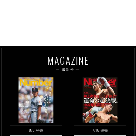
MAGAZINE
最新号
8/6
4/16
発売
発売