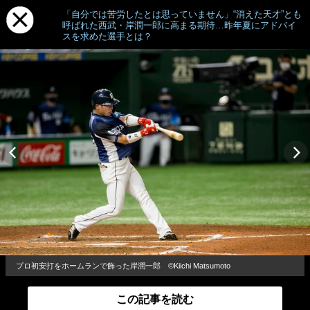
「自分では苦労したとは思っていません」“消えた天才”とも
呼ばれた西武・岸潤一郎に高まる期待…昨年夏にアドバイ
スを求めた選手とは？
プロ初安打をホームランで飾った岸潤一郎 ©︎Kiichi Matsumoto
この記事を読む