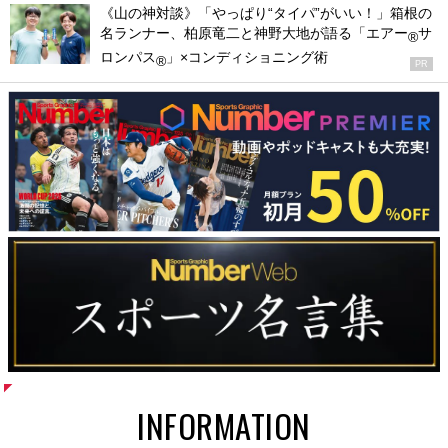
《山の神対談》「やっぱり“タイパ”がいい！」箱根の
名ランナー、柏原竜二と神野大地が語る「エアー
サ
®
ロンパス
」×コンディショニング術
®
PR
INFORMATION