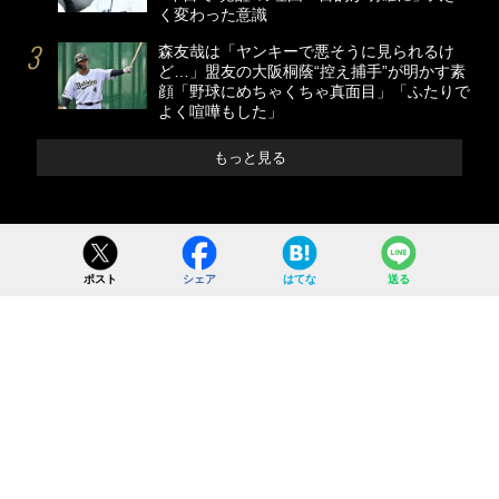
く変わった意識
森友哉は「ヤンキーで悪そうに見られるけ
ど…」盟友の大阪桐蔭“控え捕手”が明かす素
顔「野球にめちゃくちゃ真面目」「ふたりで
よく喧嘩もした」
もっと見る
ポスト
シェア
はてな
送る